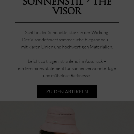
Sonnenstil - The
Visor
Sanft in der Silhouette, stark in der Wirkung.
Der Visor definiert sommerliche Eleganz neu –
mit klaren Linien und hochwertigen Materialien.
Leicht zu tragen, strahlend im Ausdruck –
ein feminines Statement für sonnenverwöhnte Tage
und mühelose Raffinesse.
ZU DEN ARTIKELN