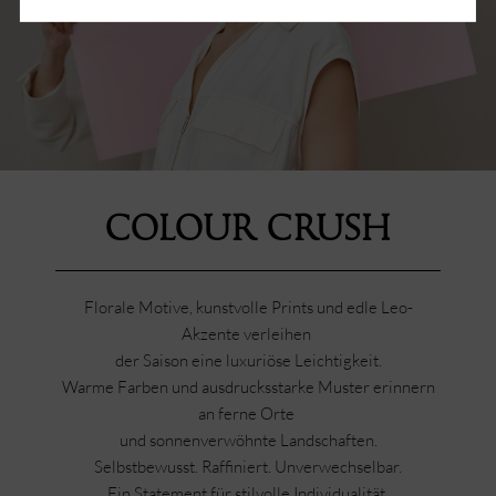
Colour Crush
Florale Motive, kunstvolle Prints und edle Leo-
Akzente verleihen
der Saison eine luxuriöse Leichtigkeit.
Warme Farben und ausdrucksstarke Muster erinnern
an ferne Orte
und sonnenverwöhnte Landschaften.
Selbstbewusst. Raffiniert. Unverwechselbar.
Ein Statement für stilvolle Individualität.