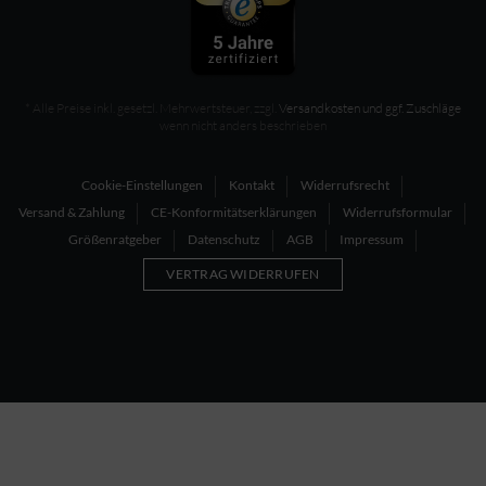
* Alle Preise inkl. gesetzl. Mehrwertsteuer, zzgl.
Versandkosten und ggf. Zuschläge
wenn nicht anders beschrieben
Cookie-Einstellungen
Kontakt
Widerrufsrecht
Versand & Zahlung
CE-Konformitätserklärungen
Widerrufsformular
Größenratgeber
Datenschutz
AGB
Impressum
VERTRAG WIDERRUFEN