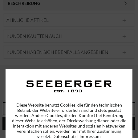
BESCHREIBUNG
ÄHNLICHE ARTIKEL
KUNDEN KAUFTEN AUCH
KUNDEN HABEN SICH EBENFALLS ANGESEHEN
ABONNIEREN SIE UNSEREN NEWSLETTER!
ERHALTEN SIE EINMALIG EINEN 5 EURO GUTSCHEIN
Diese Website benutzt Cookies, die für den technischen
Betrieb der Website erforderlich sind und stets gesetzt
werden. Andere Cookies, die den Komfort bei Benutzung
dieser Website erhöhen, der Direktwerbung dienen oder die
ABSENDEN
Interaktion mit anderen Websites und sozialen Netzwerken
vereinfachen sollen, werden nur mit Ihrer Zustimmung
gesetzt.
Datenschutz
|
Impressum
Ich habe die
Datenschutzbestimmungen
zur Kenntnis genommen.