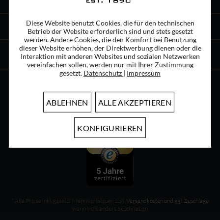
ÜBER UNS
Diese Website benutzt Cookies, die für den technischen
INFORMATIONEN
Betrieb der Website erforderlich sind und stets gesetzt
werden. Andere Cookies, die den Komfort bei Benutzung
dieser Website erhöhen, der Direktwerbung dienen oder die
SHOP-SERVICE
Interaktion mit anderen Websites und sozialen Netzwerken
vereinfachen sollen, werden nur mit Ihrer Zustimmung
gesetzt.
Datenschutz
|
Impressum
ABLEHNEN
ALLE AKZEPTIEREN
KONFIGURIEREN
* Alle Preise inkl. gesetzl. Mehrwertsteuer, zzgl.
Versandkosten und ggf. Zuschläge
wenn nicht anders beschrieben