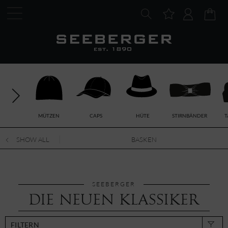
MÜTZEN
CAPS
HÜTE
STIRNBÄNDER
T
SHOW ALL
BASKEN
SEEBERGER
DIE NEUEN KLASSIKER
FILTERN