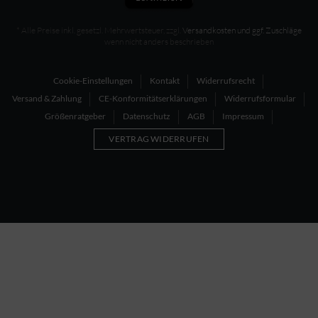
* Alle Preise inkl. gesetzl. Mehrwertsteuer, zzgl.
Versandkosten und ggf. Zuschläge
wenn nicht anders beschrieben
Cookie-Einstellungen
Kontakt
Widerrufsrecht
Versand & Zahlung
CE-Konformitätserklärungen
Widerrufsformular
Größenratgeber
Datenschutz
AGB
Impressum
VERTRAG WIDERRUFEN