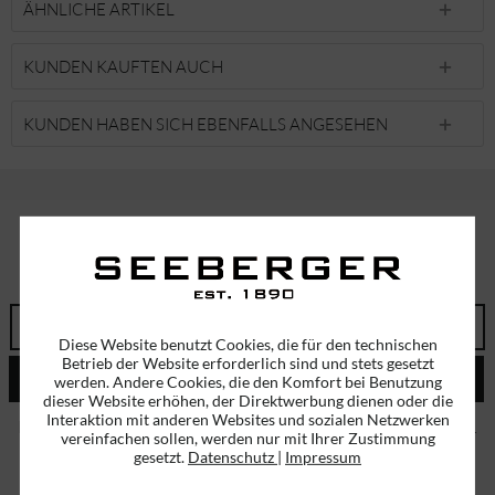
ÄHNLICHE ARTIKEL
KUNDEN KAUFTEN AUCH
KUNDEN HABEN SICH EBENFALLS ANGESEHEN
ABONNIEREN SIE UNSEREN NEWSLETTER!
ERHALTEN SIE EINMALIG EINEN 5 EURO GUTSCHEIN
Diese Website benutzt Cookies, die für den technischen
Betrieb der Website erforderlich sind und stets gesetzt
ABSENDEN
werden. Andere Cookies, die den Komfort bei Benutzung
dieser Website erhöhen, der Direktwerbung dienen oder die
Interaktion mit anderen Websites und sozialen Netzwerken
Ich habe die
Datenschutzbestimmungen
zur Kenntnis genommen.
vereinfachen sollen, werden nur mit Ihrer Zustimmung
gesetzt.
Datenschutz
|
Impressum