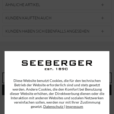
ÄHNLICHE ARTIKEL
KUNDEN KAUFTEN AUCH
KUNDEN HABEN SICH EBENFALLS ANGESEHEN
ABONNIEREN SIE UNSEREN NEWSLETTER!
ERHALTEN SIE EINMALIG EINEN 5 EURO GUTSCHEIN
Diese Website benutzt Cookies, die für den technischen
Betrieb der Website erforderlich sind und stets gesetzt
werden. Andere Cookies, die den Komfort bei Benutzung
ABSENDEN
dieser Website erhöhen, der Direktwerbung dienen oder die
Interaktion mit anderen Websites und sozialen Netzwerken
Ich habe die
Datenschutzbestimmungen
zur Kenntnis genommen.
vereinfachen sollen, werden nur mit Ihrer Zustimmung
gesetzt.
Datenschutz
|
Impressum