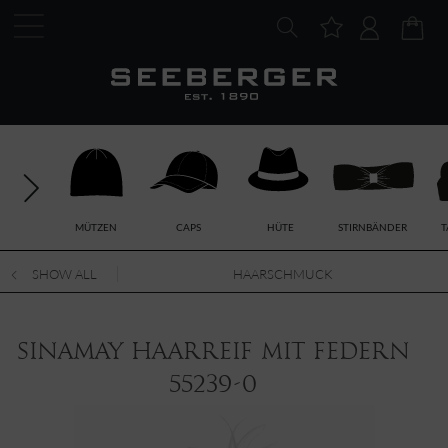
MÜTZEN
CAPS
HÜTE
STIRNBÄNDER
T
SHOW ALL
HAARSCHMUCK
Sinamay Haarreif mit Federn
55239-0