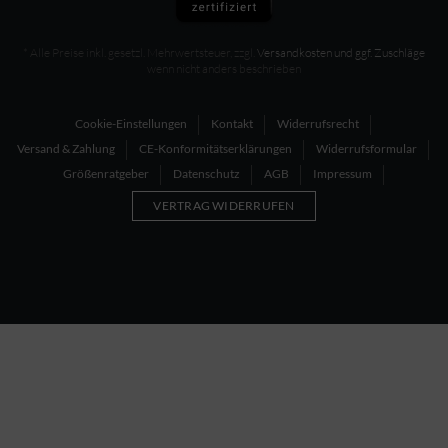
* Alle Preise inkl. gesetzl. Mehrwertsteuer, zzgl.
Versandkosten und ggf. Zuschläge
wenn nicht anders beschrieben
Cookie-Einstellungen
Kontakt
Widerrufsrecht
Versand & Zahlung
CE-Konformitätserklärungen
Widerrufsformular
Größenratgeber
Datenschutz
AGB
Impressum
VERTRAG WIDERRUFEN