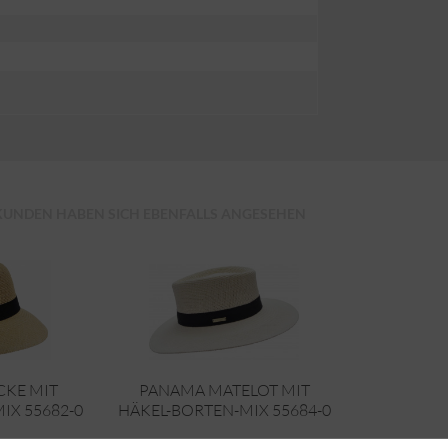
KUNDEN HABEN SICH EBENFALLS ANGESEHEN
CKE MIT
PANAMA MATELOT MIT
IX 55682-0
HÄKEL-BORTEN-MIX 55684-0