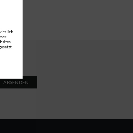
rderlich
eser
bsites
esetzt.
ABSENDEN