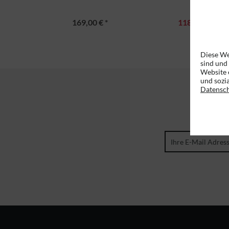
169,00 € *
118,28 € *
UVP
Diese We
sind und
Website 
und sozi
Datensc