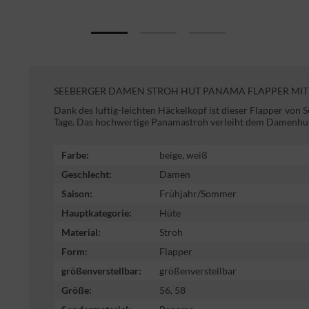
SEEBERGER DAMEN STROH HUT PANAMA FLAPPER MIT
Dank des luftig-leichten Häckelkopf ist dieser Flapper von
Tage. Das hochwertige Panamastroh verleiht dem Damenhut 
Farbe:
beige, weiß
Geschlecht:
Damen
Saison:
Frühjahr/Sommer
Hauptkategorie:
Hüte
Material:
Stroh
Form:
Flapper
größenverstellbar:
größenverstellbar
Größe:
56, 58