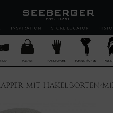
E
INSPIRATION
STORE LOCATOR
HISTO
ÄNDER
TASCHEN
HANDSCHUHE
SCHALS/TÜCHER
PULLIS
apper mit Häkel-Borten-Mix