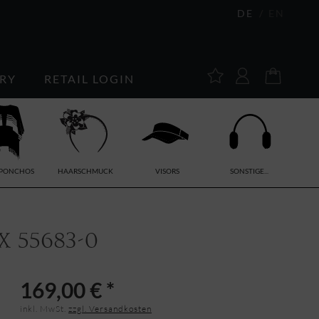
DE
EN
RY
RETAIL LOGIN
/PONCHOS
HAARSCHMUCK
VISORS
SONSTIGE...
 55683-0
169,00 € *
inkl. MwSt.
zzgl. Versandkosten