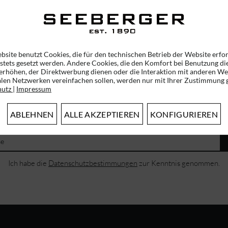
169,00 € *
169,00 € *
bsite benutzt Cookies, die für den technischen Betrieb der Website erfo
 stets gesetzt werden. Andere Cookies, die den Komfort bei Benutzung di
erhöhen, der Direktwerbung dienen oder die Interaktion mit anderen We
alen Netzwerken vereinfachen sollen, werden nur mit Ihrer Zustimmung g
hutz
|
Impressum
ABONNIEREN SIE UNSEREN NEWSLETTER!
ABLEHNEN
ALLE AKZEPTIEREN
KONFIGURIEREN
ERHALTEN SIE EINMALIG EINEN 5 EURO GUTSCHEIN
Ich habe die
Datenschutzbestimmungen
zur Kenntnis genommen.