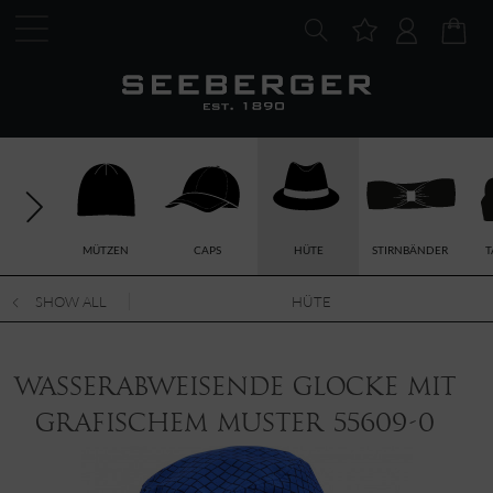
MÜTZEN
CAPS
HÜTE
STIRNBÄNDER
T
SHOW ALL
HÜTE
Wasserabweisende Glocke mit
grafischem Muster 55609-0