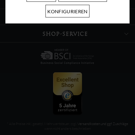
ÜBER UNS
KONFIGURIEREN
INFORMATIONEN
SHOP-SERVICE
* Alle Preise inkl. gesetzl. Mehrwertsteuer, zzgl.
Versandkosten und ggf. Zuschläge
wenn nicht anders beschrieben