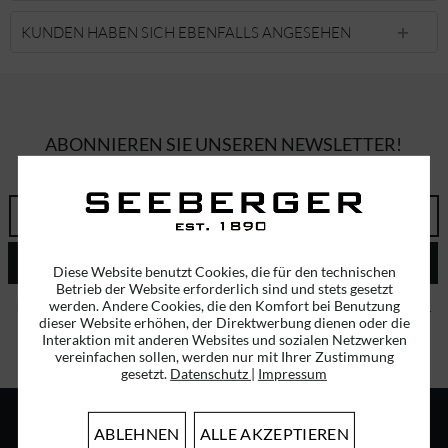
KUNDEN HABEN SICH EBENFALLS ANGESEHEN
ABONNIEREN SIE UNSEREN NEWSLETTER!
ERHALTEN SIE EINMALIG EINEN 5 EURO GUTSCHEIN
ABSENDEN
Diese Website benutzt Cookies, die für den technischen
Betrieb der Website erforderlich sind und stets gesetzt
Ich habe die
Datenschutzbestimmungen
zur Kenntnis genommen.
werden. Andere Cookies, die den Komfort bei Benutzung
dieser Website erhöhen, der Direktwerbung dienen oder die
Interaktion mit anderen Websites und sozialen Netzwerken
vereinfachen sollen, werden nur mit Ihrer Zustimmung
gesetzt.
Datenschutz
|
Impressum
ABLEHNEN
ALLE AKZEPTIEREN