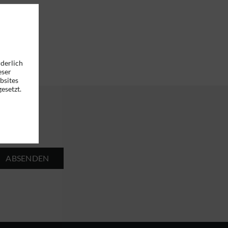
rderlich
eser
bsites
esetzt.
ABSENDEN