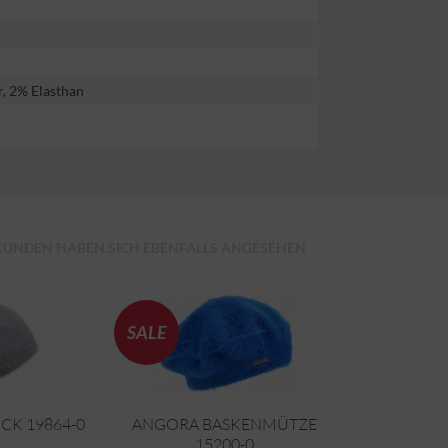
r, 2% Elasthan
KUNDEN HABEN SICH EBENFALLS ANGESEHEN
SALE
K 19864-0
ANGORA BASKENMÜTZE
15200-0