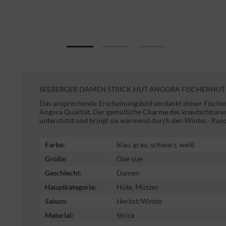
SEEBERGER DAMEN STRICK HUT ANGORA FISCHERHUT 
Das ansprechende Erscheinungsbild verdankt dieser Fische
Angora Qualität. Der gemütliche Charme des knautschbaren
unterstützt und bringt sie wärmend durch den Winter.- Rand
Farbe:
blau, grau, schwarz, weiß
Größe:
One size
Geschlecht:
Damen
Hauptkategorie:
Hüte, Mützen
Saison:
Herbst/Winter
Material:
Strick