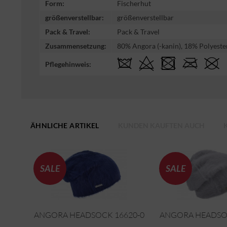
Form:
Fischerhut
größenverstellbar:
größenverstellbar
Pack & Travel:
Pack & Travel
Zusammensetzung:
80% Angora (-kanin), 18% Polyeste
Pflegehinweis:
ÄHNLICHE ARTIKEL
KUNDEN KAUFTEN AUCH
SALE
SALE
ANGORA HEADSOCK 16620-0
ANGORA HEADSOC