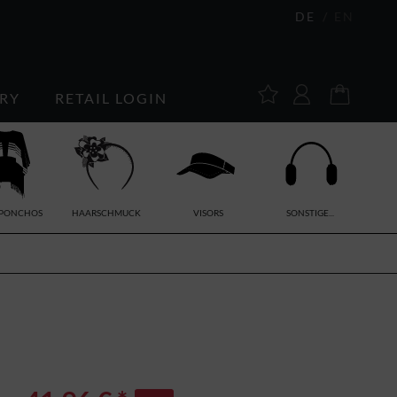
DE
EN
RY
RETAIL LOGIN
/PONCHOS
HAARSCHMUCK
VISORS
SONSTIGE...