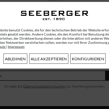
32,16 € *
49,95 € *
UVP
45,95 € *
bsite benutzt Cookies, die für den technischen Betrieb der Website erfo
 stets gesetzt werden. Andere Cookies, die den Komfort bei Benutzung di
erhöhen, der Direktwerbung dienen oder die Interaktion mit anderen We
alen Netzwerken vereinfachen sollen, werden nur mit Ihrer Zustimmung g
hutz
|
Impressum
ABONNIEREN SIE UNSEREN NEWSLETTER!
ABLEHNEN
ALLE AKZEPTIEREN
KONFIGURIEREN
ERHALTEN SIE EINMALIG EINEN 5 EURO GUTSCHEIN
Ich habe die
Datenschutzbestimmungen
zur Kenntnis genommen.