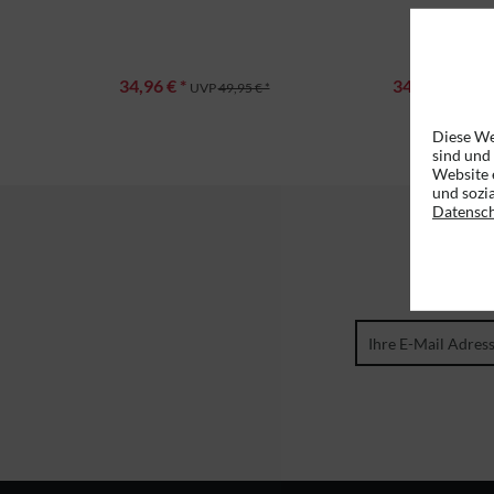
34,96 € *
34,96 € *
UVP
49,95 € *
UVP
Diese We
sind und
Website 
und sozi
Datensc