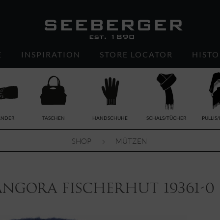
E
INSPIRATION
STORE LOCATOR
HISTO
ÄNDER
TASCHEN
HANDSCHUHE
SCHALS/TÜCHER
PULLIS
SHOP
MÜTZEN
Angora Fischerhut 19361-0