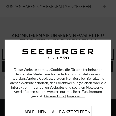
KUNDEN HABEN SICH EBENFALLS ANGESEHEN
ABONNIEREN SIE UNSEREN NEWSLETTER!
ERHALTEN SIE EINMALIG EINEN 5 EURO GUTSCHEIN
ABSENDEN
Diese Website benutzt Cookies, die für den technischen
Betrieb der Website erforderlich sind und stets gesetzt
Ich habe die
Datenschutzbestimmungen
zur Kenntnis genommen.
werden. Andere Cookies, die den Komfort bei Benutzung
dieser Website erhöhen, der Direktwerbung dienen oder die
Interaktion mit anderen Websites und sozialen Netzwerken
vereinfachen sollen, werden nur mit Ihrer Zustimmung
gesetzt.
Datenschutz
|
Impressum
ABLEHNEN
ALLE AKZEPTIEREN