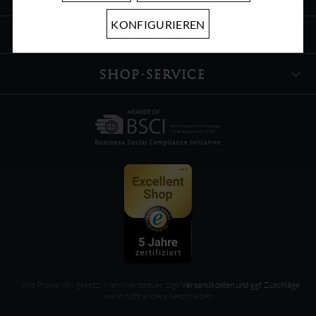
ÜBER UNS
KONFIGURIEREN
INFORMATIONEN
SHOP-SERVICE
* Alle Preise inkl. gesetzl. Mehrwertsteuer, zzgl.
Versandkosten und ggf. Zuschläge
wenn nicht anders beschrieben