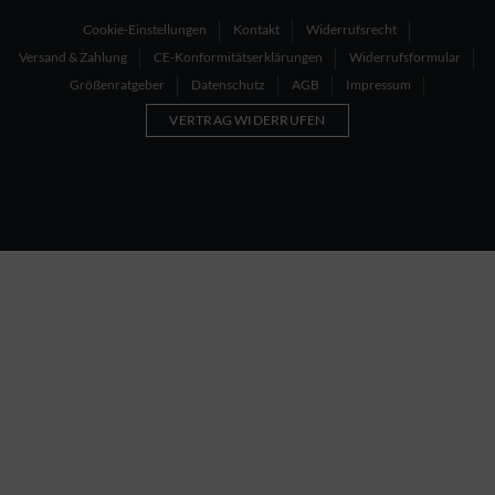
Cookie-Einstellungen
Kontakt
Widerrufsrecht
Versand & Zahlung
CE-Konformitätserklärungen
Widerrufsformular
Größenratgeber
Datenschutz
AGB
Impressum
VERTRAG WIDERRUFEN