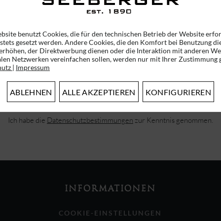
bsite benutzt Cookies, die für den technischen Betrieb der Website erfo
 stets gesetzt werden. Andere Cookies, die den Komfort bei Benutzung di
erhöhen, der Direktwerbung dienen oder die Interaktion mit anderen We
alen Netzwerken vereinfachen sollen, werden nur mit Ihrer Zustimmung g
ABONNIEREN SIE UNSEREN NEWSLETTER!
hutz
|
Impressum
ERHALTEN SIE EINMALIG EINEN 5 EURO GUTSCHEIN
ABLEHNEN
ALLE AKZEPTIEREN
KONFIGURIEREN
Ich habe die
Datenschutzbestimmungen
zur Kenntnis genommen.
INFORMATIONEN
COOKIE-EINSTELLUNGEN