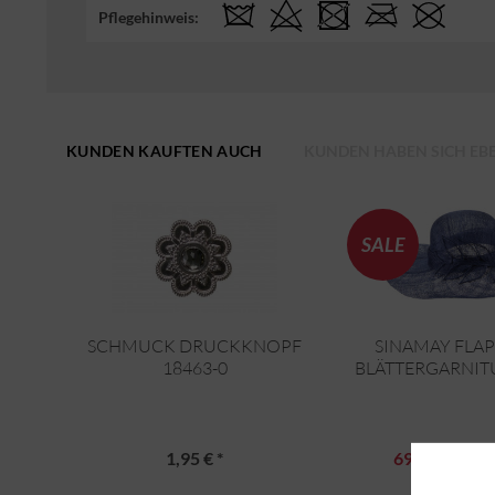
Pflegehinweis:
KUNDEN KAUFTEN AUCH
KUNDEN HABEN SICH EB
SALE
SCHMUCK DRUCKKNOPF
SINAMAY FLAP
18463-0
BLÄTTERGARNITU
1,95 € *
69,96 € *
UVP