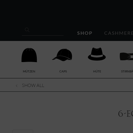
SHOP
CASHMER
MÜTZEN
CAPS
HÜTE
STIRNB
SHOW ALL
6-