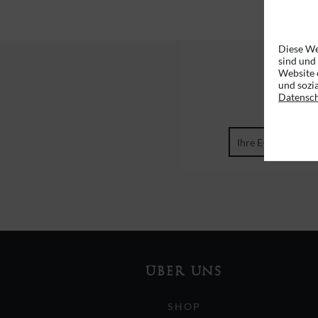
Diese We
sind und
Website 
und sozi
Datensc
ÜBER UNS
SHOP