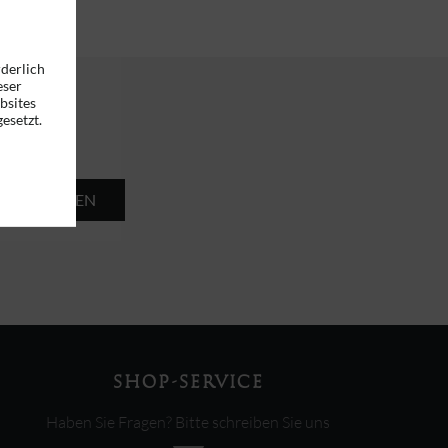
rderlich
eser
bsites
esetzt.
ABSENDEN
SHOP-SERVICE
Haben Sie Fragen? Bitte schreiben Sie uns