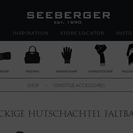
E
INSPIRATION
STORE LOCATOR
HISTO
ÄNDER
TASCHEN
HANDSCHUHE
SCHALS/TÜCHER
PULLIS
SHOP
SONSTIGE ACCESSOIRES
eckige Hutschachtel faltb