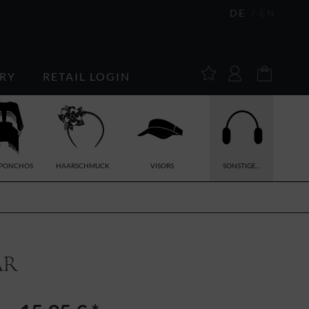
DE
EN
RY
RETAIL LOGIN
/PONCHOS
HAARSCHMUCK
VISORS
SONSTIGE...
ar