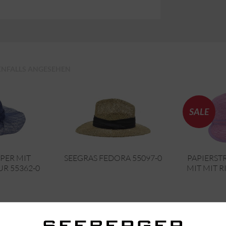
ENFALLS ANGESEHEN
SALE
PER MIT
SEEGRAS FEDORA 55097-0
PAPIERST
R 55362-0
MIT MIT R
45,95 € *
34,96 
99,95 € *