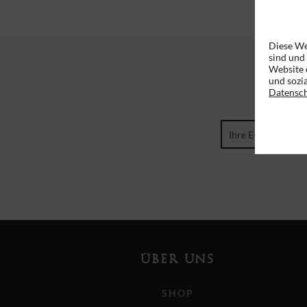
Diese We
sind und
Website 
und sozi
Datensc
ÜBER UNS
SHOP