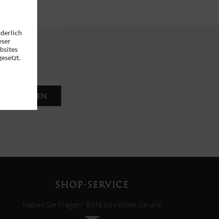
rderlich
eser
bsites
esetzt.
ABSENDEN
SHOP-SERVICE
Haben Sie Fragen? Bitte schreiben Sie uns