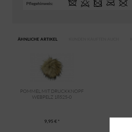
Pflegehinweis:
ÄHNLICHE ARTIKEL
KUNDEN KAUFTEN AUCH
POMMEL MIT DRUCKKNOPF
WEBPELZ 18525-0
9,95 € *