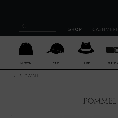
SHOP
CASHMER
MÜTZEN
CAPS
HÜTE
STIRNB
SHOW ALL
Pommel 