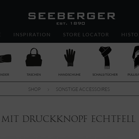
E
INSPIRATION
STORE LOCATOR
HISTO
ÄNDER
TASCHEN
HANDSCHUHE
SCHALS/TÜCHER
PULLIS
SHOP
SONSTIGE ACCESSOIRES
mit Druckknopf Echtfell 1