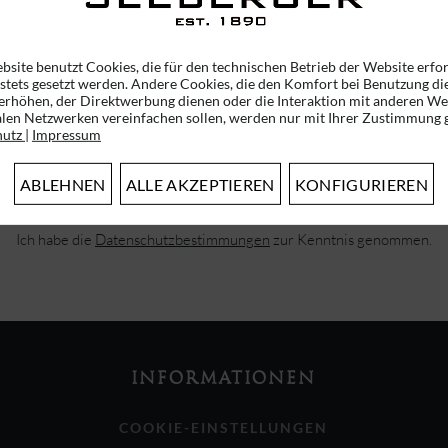
bsite benutzt Cookies, die für den technischen Betrieb der Website erfo
 stets gesetzt werden. Andere Cookies, die den Komfort bei Benutzung di
erhöhen, der Direktwerbung dienen oder die Interaktion mit anderen We
alen Netzwerken vereinfachen sollen, werden nur mit Ihrer Zustimmung g
ABONNIEREN SIE UNSEREN NEWSLETTER!
hutz
|
Impressum
ERHALTEN SIE EINMALIG EINEN 5 EURO GUTSCHEIN
ABLEHNEN
ALLE AKZEPTIEREN
KONFIGURIEREN
Ich habe die
Datenschutzbestimmungen
zur Kenntnis genommen.
INFORMATIONEN
COOKIE-EINSTELLUNGEN