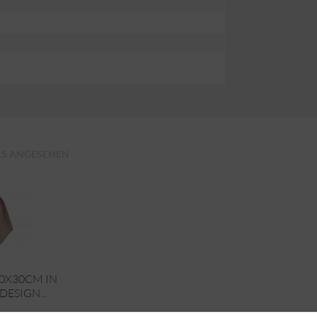
LS ANGESEHEN
80X30CM IN
ESIGN...