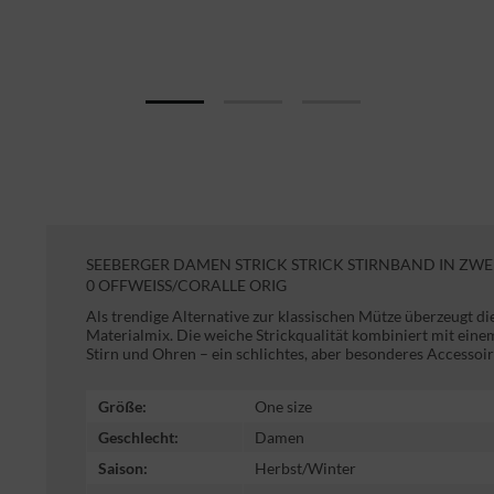
SEEBERGER DAMEN STRICK STRICK STIRNBAND IN ZWE
0 OFFWEISS/CORALLE ORIG
Als trendige Alternative zur klassischen Mütze überzeugt d
Materialmix. Die weiche Strickqualität kombiniert mit eine
Stirn und Ohren – ein schlichtes, aber besonderes Accessoire
Größe:
One size
Geschlecht:
Damen
Saison:
Herbst/Winter