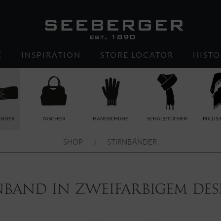
E
INSPIRATION
STORE LOCATOR
HISTO
ÄNDER
TASCHEN
HANDSCHUHE
SCHALS/TÜCHER
PULLIS
SHOP
STIRNBÄNDER
nband in zweifarbigem Des