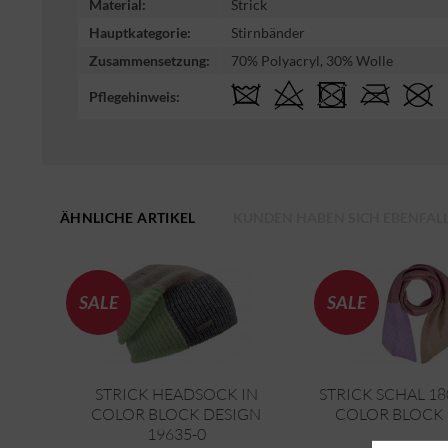
Material:
Strick
Hauptkategorie:
Stirnbänder
Zusammensetzung:
70% Polyacryl, 30% Wolle
Pflegehinweis:
ÄHNLICHE ARTIKEL
KUNDEN HABEN SICH EBENFAL
SALE
SALE
STRICK HEADSOCK IN
STRICK SCHAL 1
COLOR BLOCK DESIGN
COLOR BLOCK D
19635-0