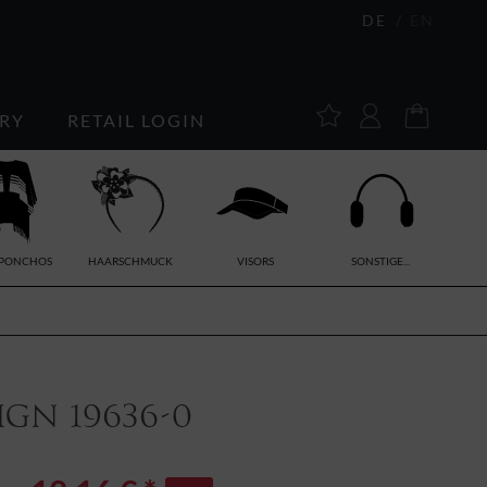
DE
EN
RY
RETAIL LOGIN
/PONCHOS
HAARSCHMUCK
VISORS
SONSTIGE...
ign 19636-0