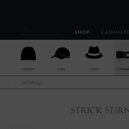
SHOP
CASHMER
MÜTZEN
CAPS
HÜTE
STIRNB
SHOW ALL
Strick Stir