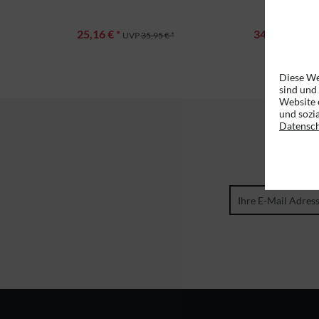
25,16 € *
34,96 € *
UVP
35,95 € *
UVP
Diese We
sind und
Website 
und sozi
Datensc