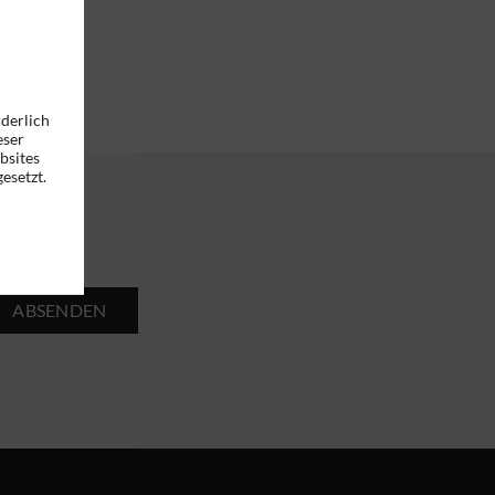
rderlich
eser
bsites
esetzt.
ABSENDEN