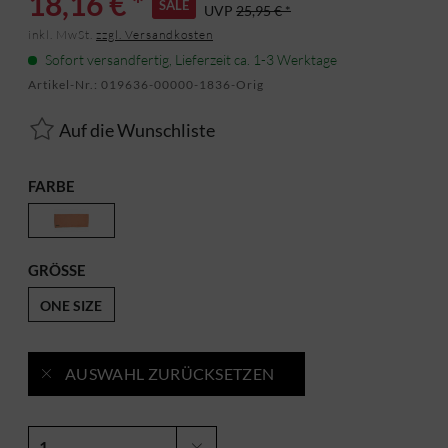
18,16 € *
SALE
UVP
25,95 € *
inkl. MwSt.
zzgl. Versandkosten
Sofort versandfertig, Lieferzeit ca. 1-3 Werktage
Artikel-Nr.:
019636-00000-1836-Orig
Auf die Wunschliste
FARBE
GRÖSSE
ONE SIZE
AUSWAHL ZURÜCKSETZEN