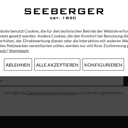
49,95 € *
bsite benutzt Cookies, die für den technischen Betrieb der Website erfo
 stets gesetzt werden. Andere Cookies, die den Komfort bei Benutzung di
erhöhen, der Direktwerbung dienen oder die Interaktion mit anderen We
alen Netzwerken vereinfachen sollen, werden nur mit Ihrer Zustimmung g
hutz
|
Impressum
ABONNIEREN SIE UNSEREN NEWSLETTER!
ABLEHNEN
ALLE AKZEPTIEREN
KONFIGURIEREN
ERHALTEN SIE EINMALIG EINEN 5 EURO GUTSCHEIN
Ich habe die
Datenschutzbestimmungen
zur Kenntnis genommen.