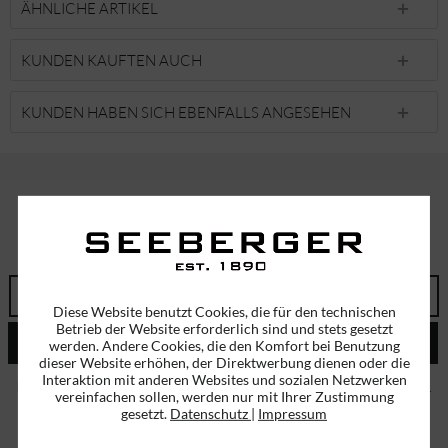
ÄHNLICHE ARTIKEL
KUNDEN KAUFTEN AUCH
KUNDEN HABEN SICH EBENFALLS ANGESEHEN
ABONNIEREN SIE UNSEREN NEWSLETTER!
ERHALTEN SIE EINMALIG EINEN 5 EURO GUTSCHEIN
Diese Website benutzt Cookies, die für den technischen
Betrieb der Website erforderlich sind und stets gesetzt
ABSENDEN
werden. Andere Cookies, die den Komfort bei Benutzung
dieser Website erhöhen, der Direktwerbung dienen oder die
Interaktion mit anderen Websites und sozialen Netzwerken
Ich habe die
Datenschutzbestimmungen
zur Kenntnis genommen.
vereinfachen sollen, werden nur mit Ihrer Zustimmung
gesetzt.
Datenschutz
|
Impressum