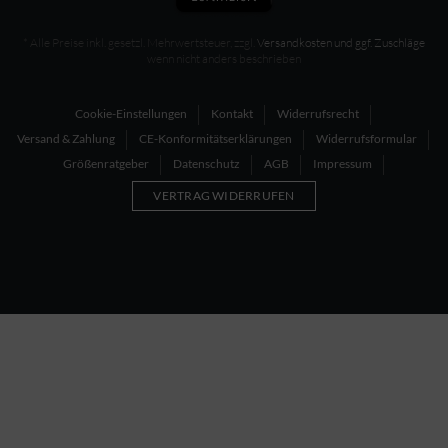
* Alle Preise inkl. gesetzl. Mehrwertsteuer, zzgl.
Versandkosten und ggf. Zuschläge
wenn nicht anders beschrieben
Cookie-Einstellungen
Kontakt
Widerrufsrecht
Versand & Zahlung
CE-Konformitätserklärungen
Widerrufsformular
Größenratgeber
Datenschutz
AGB
Impressum
VERTRAG WIDERRUFEN