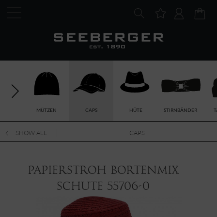
MÜTZEN
CAPS
HÜTE
STIRNBÄNDER
T
SHOW ALL
CAPS
Papierstroh Bortenmix
Schute 55706-0