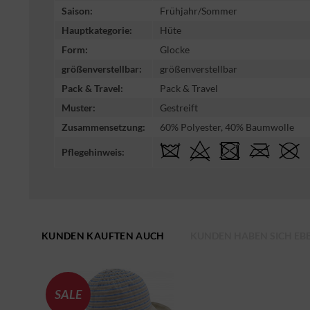
Saison:
Frühjahr/Sommer
Hauptkategorie:
Hüte
Form:
Glocke
größenverstellbar:
größenverstellbar
Pack & Travel:
Pack & Travel
Muster:
Gestreift
Zusammensetzung:
60% Polyester, 40% Baumwolle
Pflegehinweis:
KUNDEN KAUFTEN AUCH
KUNDEN HABEN SICH EB
SALE