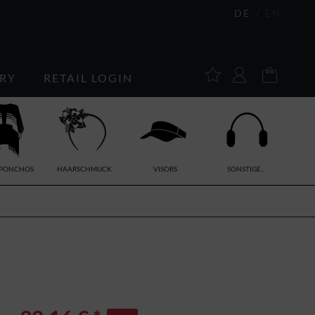
DE
EN
RY
RETAIL LOGIN
/PONCHOS
HAARSCHMUCK
VISORS
SONSTIGE...