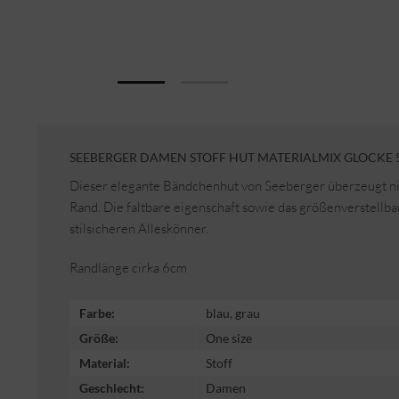
SEEBERGER DAMEN STOFF HUT MATERIALMIX GLOCKE 
Dieser elegante Bändchenhut von Seeberger überzeugt ni
Rand. Die faltbare eigenschaft sowie das größenverstell
stilsicheren Alleskönner.
Randlänge cirka 6cm
Farbe:
blau, grau
Größe:
One size
Material:
Stoff
Geschlecht:
Damen