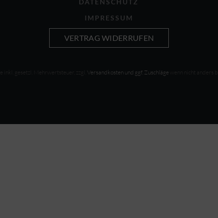
DATENSCHUTZ
IMPRESSUM
VERTRAG WIDERRUFEN
se inkl. gesetzl. Mehrwertsteuer, zzgl.
Versandkosten und ggf. Zuschläge
wenn nicht anders 