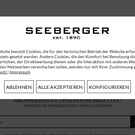
bsite benutzt Cookies, die für den technischen Betrieb der Website erfo
 stets gesetzt werden. Andere Cookies, die den Komfort bei Benutzung di
erhöhen, der Direktwerbung dienen oder die Interaktion mit anderen We
alen Netzwerken vereinfachen sollen, werden nur mit Ihrer Zustimmung g
hutz
|
Impressum
ABLEHNEN
ALLE AKZEPTIEREN
KONFIGURIEREN
ABONNIEREN SIE UNSEREN NEWSLETTER!
ERHALTEN SIE EINMALIG EINEN 5 EURO GUTSCHEIN
Ich habe die
Datenschutzbestimmungen
zur Kenntnis genommen.