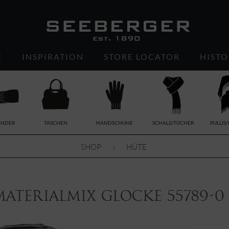
E
INSPIRATION
STORE LOCATOR
HISTO
ÄNDER
TASCHEN
HANDSCHUHE
SCHALS/TÜCHER
PULLIS
SHOP
HÜTE
Materialmix Glocke 55789-0