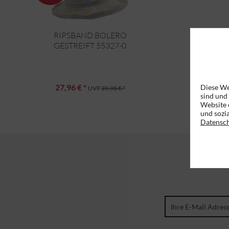
RIPSBAND BOLERO
GESTREIFT 55327-0
27,96 € *
Diese We
UVP
39,95 € *
sind und
Website 
und sozi
Datensc