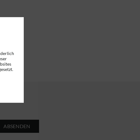
rderlich
eser
bsites
esetzt.
ABSENDEN