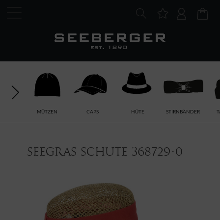
MÜTZEN
CAPS
HÜTE
STIRNBÄNDER
T
Seegras Schute 368729-0