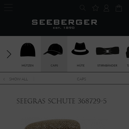
MÜTZEN
CAPS
HÜTE
STIRNBÄNDER
T
SHOW ALL
CAPS
Seegras Schute 368729-5