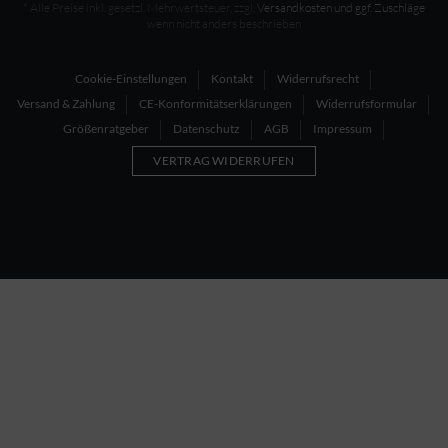
* Alle Preise inkl. gesetzl. Mehrwertsteuer, zzgl.
Versandkosten und ggf. Zuschläge
wenn nicht anders beschrieben
Cookie-Einstellungen
Kontakt
Widerrufsrecht
Versand & Zahlung
CE-Konformitätserklärungen
Widerrufsformular
Größenratgeber
Datenschutz
AGB
Impressum
VERTRAG WIDERRUFEN