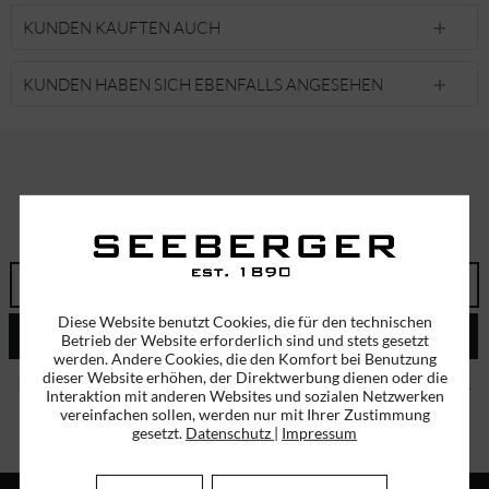
KUNDEN KAUFTEN AUCH
KUNDEN HABEN SICH EBENFALLS ANGESEHEN
ABONNIEREN SIE UNSEREN NEWSLETTER!
ERHALTEN SIE EINMALIG EINEN 5 EURO GUTSCHEIN
Diese Website benutzt Cookies, die für den technischen
ABSENDEN
Betrieb der Website erforderlich sind und stets gesetzt
werden. Andere Cookies, die den Komfort bei Benutzung
dieser Website erhöhen, der Direktwerbung dienen oder die
Ich habe die
Datenschutzbestimmungen
zur Kenntnis genommen.
Interaktion mit anderen Websites und sozialen Netzwerken
vereinfachen sollen, werden nur mit Ihrer Zustimmung
gesetzt.
Datenschutz
|
Impressum