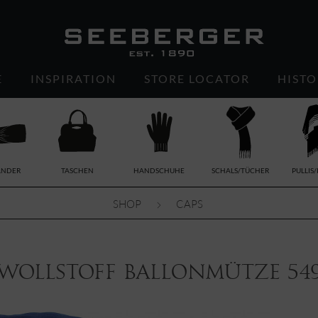
E
INSPIRATION
STORE LOCATOR
HISTO
ÄNDER
TASCHEN
HANDSCHUHE
SCHALS/TÜCHER
PULLIS
SHOP
CAPS
wollstoff Ballonmütze 549