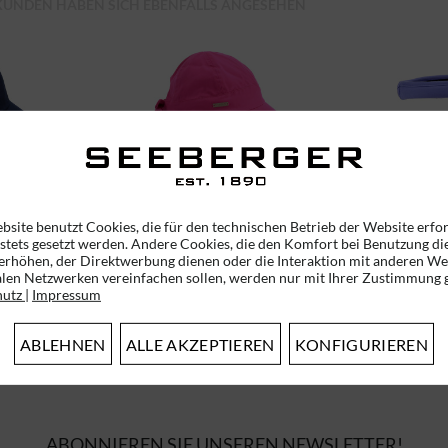
KUNDEN HABEN SICH EBENFALLS ANGESEHEN
MÜTZE
BAUMWOLLSTOFF
BAUM
55236-1
SCHIRMMÜTZE MIT
STECK
SCHLEIFE 468796-0
4
bsite benutzt Cookies, die für den technischen Betrieb der Website erfo
 stets gesetzt werden. Andere Cookies, die den Komfort bei Benutzung di
erhöhen, der Direktwerbung dienen oder die Interaktion mit anderen We
alen Netzwerken vereinfachen sollen, werden nur mit Ihrer Zustimmung g
*
29,95 € *
hutz
|
Impressum
ABLEHNEN
ALLE AKZEPTIEREN
KONFIGURIEREN
ABONNIEREN SIE UNSEREN NEWSLETTER!