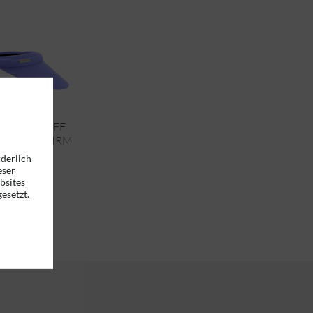
WOLLSTOFF
BLENDSCHIRM
68208-0
rderlich
eser
bsites
esetzt.
19,95 € *