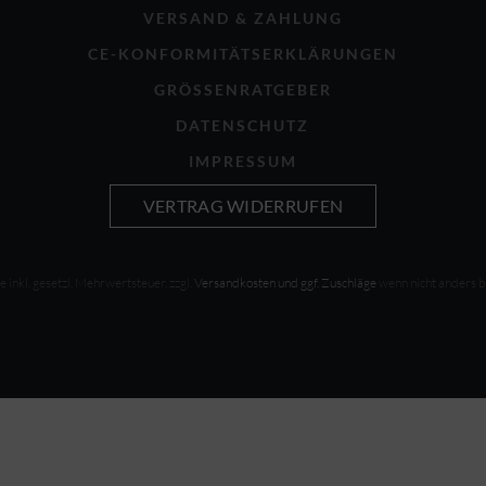
VERSAND & ZAHLUNG
CE-KONFORMITÄTSERKLÄRUNGEN
GRÖSSENRATGEBER
DATENSCHUTZ
IMPRESSUM
VERTRAG WIDERRUFEN
se inkl. gesetzl. Mehrwertsteuer, zzgl.
Versandkosten und ggf. Zuschläge
wenn nicht anders 