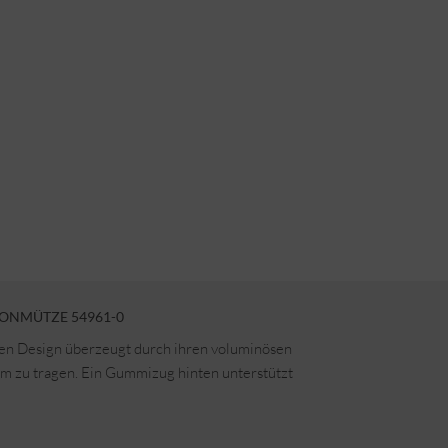
LONMÜTZE 54961-0
hen Design überzeugt durch ihren voluminösen
 zu tragen. Ein Gummizug hinten unterstützt