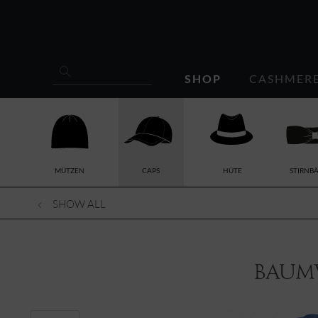
SHOP
CASHMER
MÜTZEN
CAPS
HÜTE
STIRNB
SHOW ALL
Baum