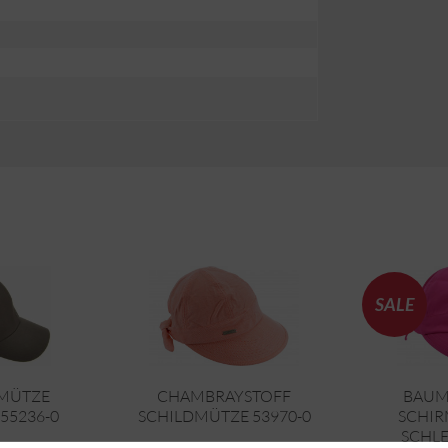
SALE
MÜTZE
CHAMBRAYSTOFF
BAUM
55236-0
SCHILDMÜTZE 53970-0
SCHIR
SCHLE