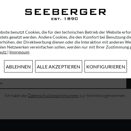
35,95 € *
20,96 
25,95 € *
bsite benutzt Cookies, die für den technischen Betrieb der Website erfo
 stets gesetzt werden. Andere Cookies, die den Komfort bei Benutzung di
erhöhen, der Direktwerbung dienen oder die Interaktion mit anderen We
alen Netzwerken vereinfachen sollen, werden nur mit Ihrer Zustimmung g
hutz
|
Impressum
ABONNIEREN SIE UNSEREN NEWSLETTER!
ABLEHNEN
ALLE AKZEPTIEREN
KONFIGURIEREN
ERHALTEN SIE EINMALIG EINEN 5 EURO GUTSCHEIN
Ich habe die
Datenschutzbestimmungen
zur Kenntnis genommen.