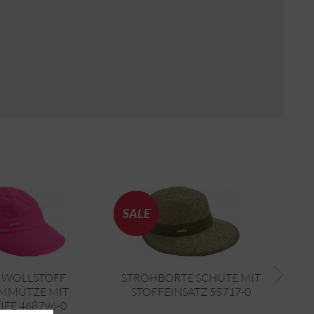
SALE
WOLLSTOFF
STROHBORTE SCHUTE MIT
RAMI
MMÜTZE MIT
STOFFEINSATZ 55717-0
IFE 468796-0