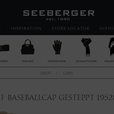
E
INSPIRATION
STORE LOCATOR
HISTO
ÄNDER
TASCHEN
HANDSCHUHE
SCHALS/TÜCHER
PULLIS
SHOP
CAPS
f Baseballcap gesteppt 1952