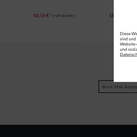
18,16 € *
18,16 € *
UVP
25,95 € *
UVP
Diese We
sind und
Website 
und sozi
Datensc