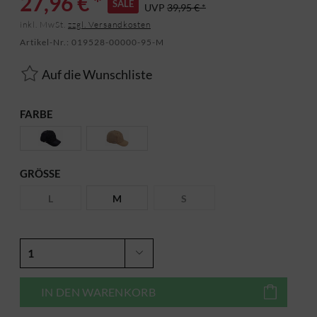
27,96 € *
SALE
UVP
39,95 € *
inkl. MwSt.
zzgl. Versandkosten
Artikel-Nr.:
019528-00000-95-M
Auf die Wunschliste
FARBE
GRÖSSE
L
M
S
IN DEN
WARENKORB