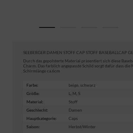
SEEBERGER DAMEN STOFF CAP STOFF BASEBALLCAP GE
Durch das gepolsterte Material präsentiert sich diese Bas
Charm. Das farblich angepasste Schild sorgt dafür dass die M
Schirmlänge ca.6cm
Farbe:
beige, schwarz
Größe:
L, M, S
Material:
Stoff
Geschlecht:
Damen
Hauptkategorie:
Caps
Saison:
Herbst/Winter