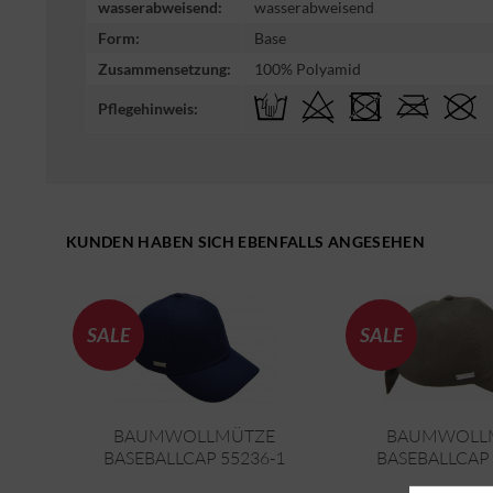
wasserabweisend:
wasserabweisend
Form:
Base
Zusammensetzung:
100% Polyamid
Pflegehinweis:
KUNDEN HABEN SICH EBENFALLS ANGESEHEN
SALE
SALE
BAUMWOLLMÜTZE
BAUMWOLL
BASEBALLCAP 55236-1
BASEBALLCAP 