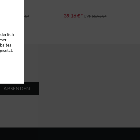
€ *
39,16 € *
UVP
29,95 € *
UVP
55,95 € *
rderlich
eser
bsites
esetzt.
ABSENDEN