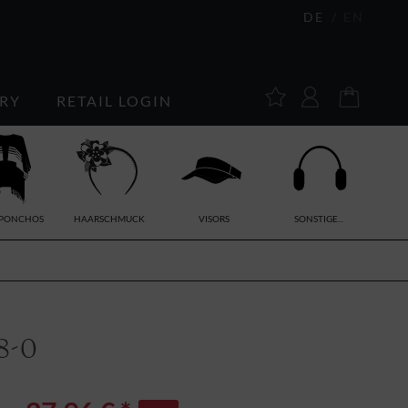
DE
EN
RY
RETAIL LOGIN
/PONCHOS
HAARSCHMUCK
VISORS
SONSTIGE...
8-0