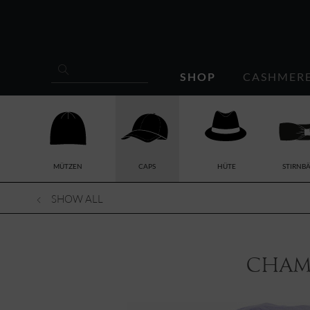
SHOP
CASHMER
MÜTZEN
CAPS
HÜTE
STIRNB
SHOW ALL
Cham