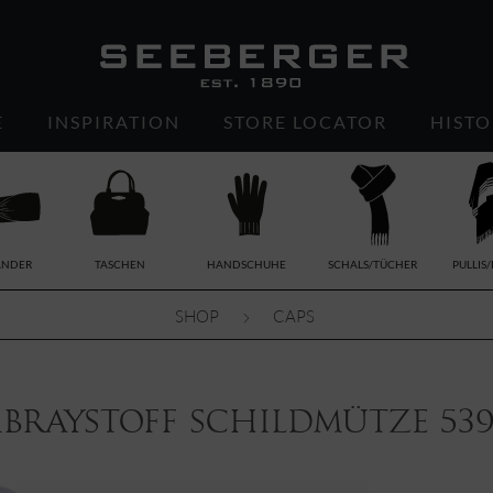
E
INSPIRATION
STORE LOCATOR
HISTO
ÄNDER
TASCHEN
HANDSCHUHE
SCHALS/TÜCHER
PULLIS
SHOP
CAPS
braystoff Schildmütze 539