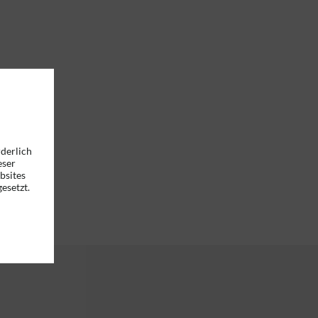
rderlich
eser
bsites
esetzt.