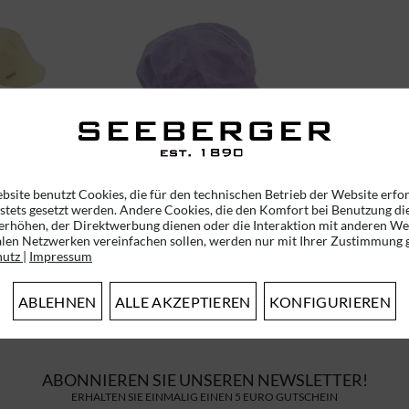
STOFF
CHAMBRAYSTOFF
55289-0
SCHILDMÜTZE 53972-0
bsite benutzt Cookies, die für den technischen Betrieb der Website erfo
 stets gesetzt werden. Andere Cookies, die den Komfort bei Benutzung di
erhöhen, der Direktwerbung dienen oder die Interaktion mit anderen We
35,95 € *
39,95 € *
alen Netzwerken vereinfachen sollen, werden nur mit Ihrer Zustimmung g
hutz
|
Impressum
ABLEHNEN
ALLE AKZEPTIEREN
KONFIGURIEREN
ABONNIEREN SIE UNSEREN NEWSLETTER!
ERHALTEN SIE EINMALIG EINEN 5 EURO GUTSCHEIN