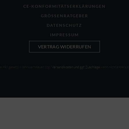
CE-KONFORMITÄTSERKLÄRUNGEN
GRÖSSENRATGEBER
DATENSCHUTZ
IMPRESSUM
VERTRAG WIDERRUFEN
se inkl. gesetzl. Mehrwertsteuer, zzgl.
Versandkosten und ggf. Zuschläge
wenn nicht anders 