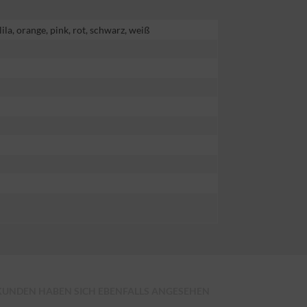
 lila, orange, pink, rot, schwarz, weiß
KUNDEN HABEN SICH EBENFALLS ANGESEHEN