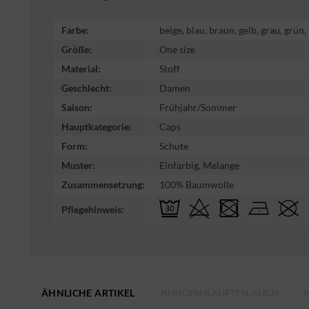
Farbe:
beige, blau, braun, gelb, grau, grün,
Größe:
One size
Material:
Stoff
Geschlecht:
Damen
Saison:
Frühjahr/Sommer
Hauptkategorie:
Caps
Form:
Schute
Muster:
Einfarbig, Melange
Zusammensetzung:
100% Baumwolle
Pflegehinweis:
ÄHNLICHE ARTIKEL
KUNDEN KAUFTEN AUCH