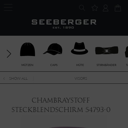
MÜTZEN
CAPS
HÜTE
STIRNBÄNDER
T
SHOW ALL
VISORS
Chambraystoff
Steckblendschirm 54793-0