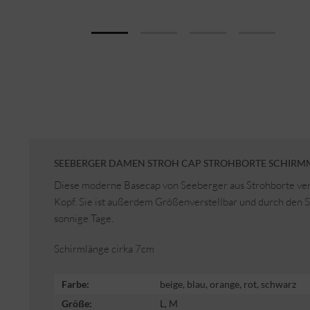
SEEBERGER DAMEN STROH CAP STROHBORTE SCHIRMMÜ
Diese moderne Basecap von Seeberger aus Strohborte ve
Kopf. Sie ist außerdem Größenverstellbar und durch den S
sonnige Tage.
Schirmlänge cirka 7cm
Farbe:
beige, blau, orange, rot, schwarz
Größe:
L, M