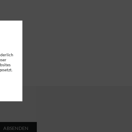
rderlich
eser
bsites
esetzt.
ABSENDEN