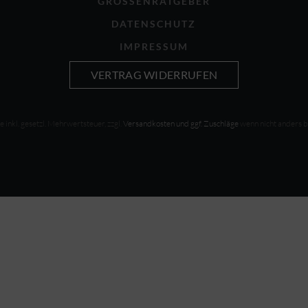
GRÖSSENRATGEBER
DATENSCHUTZ
IMPRESSUM
VERTRAG WIDERRUFEN
se inkl. gesetzl. Mehrwertsteuer, zzgl.
Versandkosten und ggf. Zuschläge
wenn nicht anders 