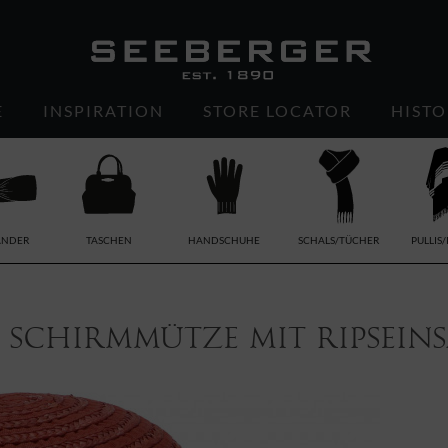
E
INSPIRATION
STORE LOCATOR
HISTO
ÄNDER
TASCHEN
HANDSCHUHE
SCHALS/TÜCHER
PULLIS
Schirmmütze mit Ripseinsa