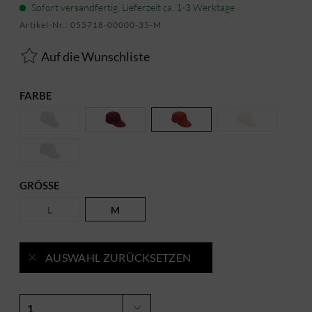
Sofort versandfertig, Lieferzeit ca. 1-3 Werktage
Artikel-Nr.:
055718-00000-35-M
Auf die Wunschliste
FARBE
GRÖSSE
L
M
AUSWAHL ZURÜCKSETZEN