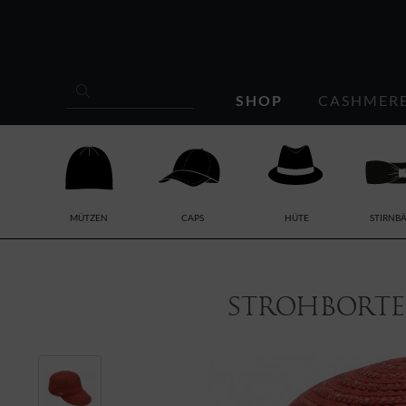
SHOP
CASHMER
MÜTZEN
CAPS
HÜTE
STIRNB
Strohborte 