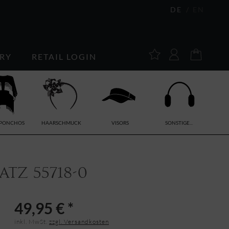
DE
EN
RY
RETAIL LOGIN
/PONCHOS
HAARSCHMUCK
VISORS
SONSTIGE...
tz 55718-0
49,95 € *
inkl. MwSt.
zzgl. Versandkosten