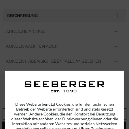
BESCHREIBUNG
ÄHNLICHE ARTIKEL
KUNDEN KAUFTEN AUCH
KUNDEN HABEN SICH EBENFALLS ANGESEHEN
ABONNIEREN SIE UNSEREN NEWSLETTER!
ERHALTEN SIE EINMALIG EINEN 5 EURO GUTSCHEIN
Diese Website benutzt Cookies, die für den technischen
Betrieb der Website erforderlich sind und stets gesetzt
werden. Andere Cookies, die den Komfort bei Benutzung
dieser Website erhöhen, der Direktwerbung dienen oder die
Interaktion mit anderen Websites und sozialen Netzwerken
ABSENDEN
vereinfachen sollen, werden nur mit Ihrer Zustimmung