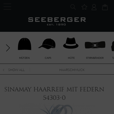
MÜTZEN
CAPS
HÜTE
STIRNBÄNDER
T
SHOW ALL
HAARSCHMUCK
Sinamay Haarreif mit Federn
54303-0