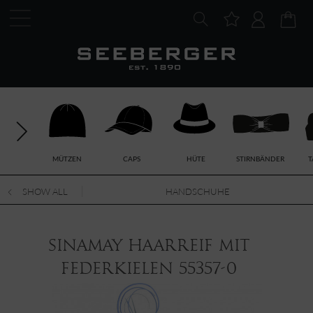
MÜTZEN
CAPS
HÜTE
STIRNBÄNDER
T
SHOW ALL
HANDSCHUHE
Sinamay Haarreif mit
Federkielen 55357-0