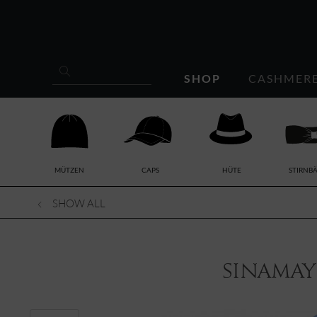
SHOP
CASHMER
MÜTZEN
CAPS
HÜTE
STIRNB
SHOW ALL
Sinamay