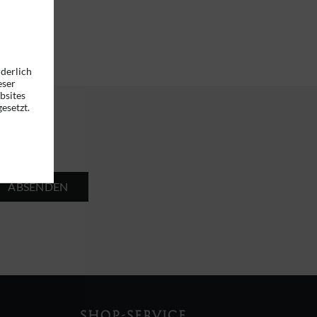
rderlich
eser
bsites
esetzt.
ABSENDEN
SHOP-SERVICE