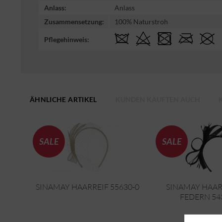
Anlass:
Anlass
Zusammensetzung:
100% Naturstroh
Pflegehinweis:
ÄHNLICHE ARTIKEL
KUNDEN KAUFTEN AUCH
SALE
SALE
SINAMAY HAARREIF 55630-0
SINAMAY HAAR
FEDERN 54