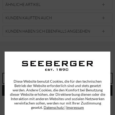
ÄHNLICHE ARTIKEL
KUNDEN KAUFTEN AUCH
KUNDEN HABEN SICH EBENFALLS ANGESEHEN
ABONNIEREN SIE UNSEREN NEWSLETTER!
ERHALTEN SIE EINMALIG EINEN 5 EURO GUTSCHEIN
Diese Website benutzt Cookies, die für den technischen
Betrieb der Website erforderlich sind und stets gesetzt
werden. Andere Cookies, die den Komfort bei Benutzung
ABSENDEN
dieser Website erhöhen, der Direktwerbung dienen oder die
Interaktion mit anderen Websites und sozialen Netzwerken
Ich habe die
Datenschutzbestimmungen
zur Kenntnis genommen.
vereinfachen sollen, werden nur mit Ihrer Zustimmung
gesetzt.
Datenschutz
|
Impressum