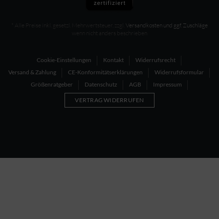
* Alle Preise inkl. gesetzl. Mehrwertsteuer, zzgl.
Versandkosten und ggf. Zuschläge
wenn nicht anders beschrieben
Cookie-Einstellungen
Kontakt
Widerrufsrecht
Versand & Zahlung
CE-Konformitätserklärungen
Widerrufsformular
Größenratgeber
Datenschutz
AGB
Impressum
VERTRAG WIDERRUFEN