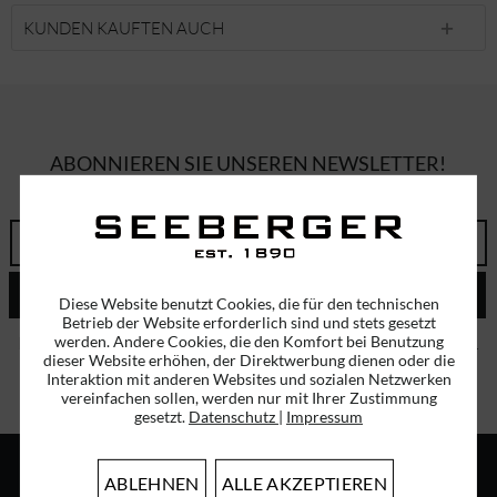
KUNDEN KAUFTEN AUCH
ABONNIEREN SIE UNSEREN NEWSLETTER!
ERHALTEN SIE EINMALIG EINEN 5 EURO GUTSCHEIN
ABSENDEN
Diese Website benutzt Cookies, die für den technischen
Betrieb der Website erforderlich sind und stets gesetzt
werden. Andere Cookies, die den Komfort bei Benutzung
Ich habe die
Datenschutzbestimmungen
zur Kenntnis genommen.
dieser Website erhöhen, der Direktwerbung dienen oder die
Interaktion mit anderen Websites und sozialen Netzwerken
vereinfachen sollen, werden nur mit Ihrer Zustimmung
gesetzt.
Datenschutz
|
Impressum
ABLEHNEN
ALLE AKZEPTIEREN