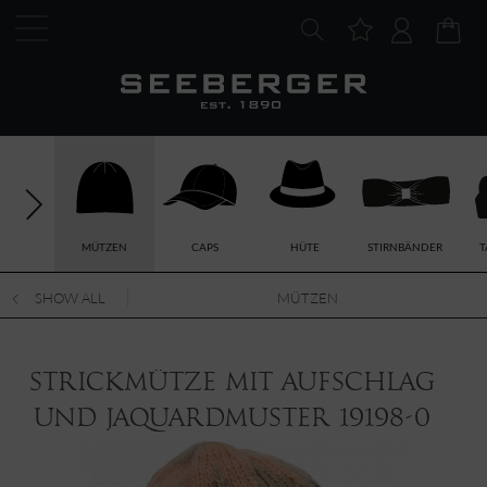
MÜTZEN
CAPS
HÜTE
STIRNBÄNDER
T
SHOW ALL
MÜTZEN
Strickmütze mit Aufschlag
und Jaquardmuster 19198-0