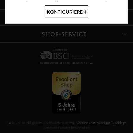
ÜBER UNS
KONFIGURIEREN
INFORMATIONEN
SHOP-SERVICE
* Alle Preise inkl. gesetzl. Mehrwertsteuer, zzgl.
Versandkosten und ggf. Zuschläge
wenn nicht anders beschrieben