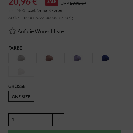
20,96 € *
SALE
UVP
29,95 € *
inkl. MwSt.
zzgl. Versandkosten
Artikel-Nr.:
019697-00000-25-Orig
Auf die Wunschliste
FARBE
GRÖSSE
ONE SIZE