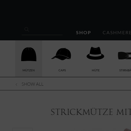
SHOP
CASHMER
MÜTZEN
CAPS
HÜTE
STIRNB
SHOW ALL
Strickmütze mi