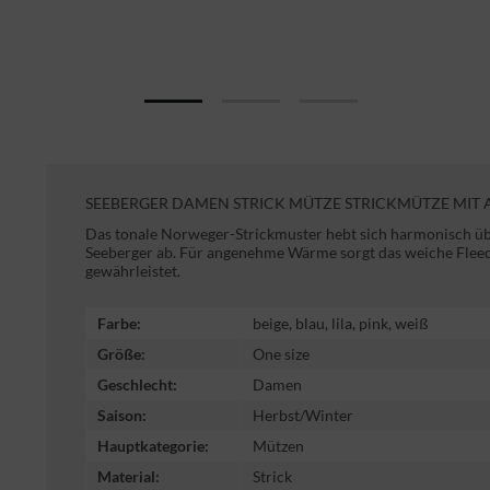
SEEBERGER DAMEN STRICK MÜTZE STRICKMÜTZE MIT
Das tonale Norweger-Strickmuster hebt sich harmonisch üb
Seeberger ab. Für angenehme Wärme sorgt das weiche Fleecef
gewährleistet.
Farbe:
beige, blau, lila, pink, weiß
Größe:
One size
Geschlecht:
Damen
Saison:
Herbst/Winter
Hauptkategorie:
Mützen
Material:
Strick