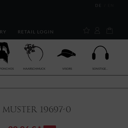
DE
EN
RY
RETAIL LOGIN
/PONCHOS
HAARSCHMUCK
VISORS
SONSTIGE...
Muster 19697-0