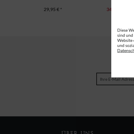
29,95 € *
34,96 € *
UVP
Diese We
sind und
Website 
und sozi
Datensc
ÜBER UNS