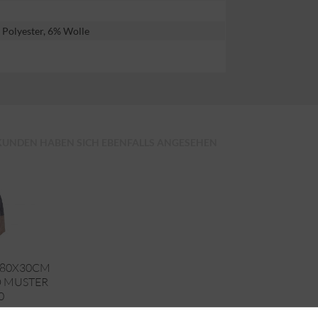
 Polyester, 6% Wolle
KUNDEN HABEN SICH EBENFALLS ANGESEHEN
180X30CM
D MUSTER
0