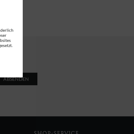
rderlich
eser
bsites
esetzt.
ABSENDEN
SHOP-SERVICE