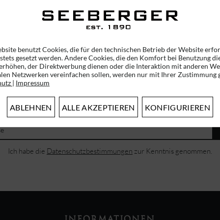
49,95 € *
bsite benutzt Cookies, die für den technischen Betrieb der Website erfo
 stets gesetzt werden. Andere Cookies, die den Komfort bei Benutzung di
erhöhen, der Direktwerbung dienen oder die Interaktion mit anderen We
alen Netzwerken vereinfachen sollen, werden nur mit Ihrer Zustimmung g
hutz
|
Impressum
ABONNIEREN SIE UNSEREN NEWSLETTER!
ERHALTEN SIE EINMALIG EINEN 5 EURO GUTSCHEIN
ABLEHNEN
ALLE AKZEPTIEREN
KONFIGURIEREN
Ich habe die
Datenschutzbestimmungen
zur Kenntnis genommen.
INFORMATIONEN