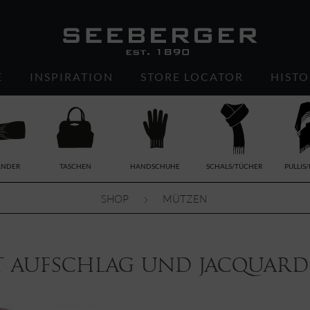
E
INSPIRATION
STORE LOCATOR
HISTO
ÄNDER
TASCHEN
HANDSCHUHE
SCHALS/TÜCHER
PULLIS
SHOP
MÜTZEN
t Aufschlag und Jacquard 