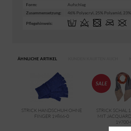
Form:
Aufschlag
Zusammensetzung:
46% Polyacryl, 25% Polyamid, 23%
Pflegehinweis:
ÄHNLICHE ARTIKEL
KUNDEN KAUFTEN AUCH
SALE
STRICK HANDSCHUH OHNE
STRICK SCHAL 
FINGER 19866-0
MIT JACQUAR
19700-