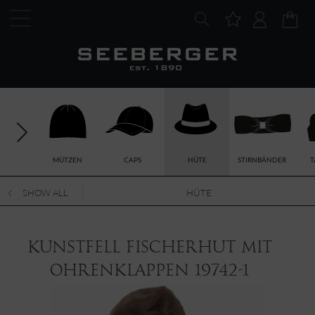
MÜTZEN
CAPS
HÜTE
STIRNBÄNDER
T
SHOW ALL
HÜTE
Kunstfell Fischerhut mit
Ohrenklappen 19742-1