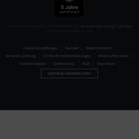
* Alle Preise inkl. gesetzl. Mehrwertsteuer, zzgl.
Versandkosten und ggf. Zuschläge
wenn nicht anders beschrieben
Cookie-Einstellungen
Kontakt
Widerrufsrecht
Versand & Zahlung
CE-Konformitätserklärungen
Widerrufsformular
Größenratgeber
Datenschutz
AGB
Impressum
VERTRAG WIDERRUFEN