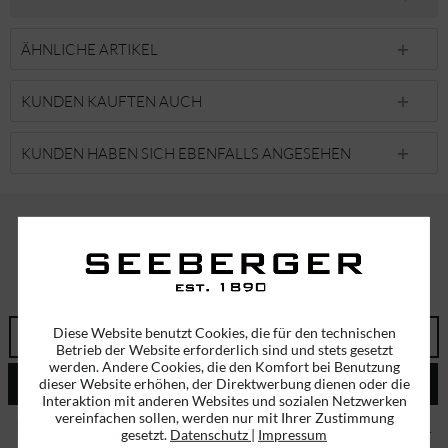
ÄHNLICHE ARTIKEL
KUNDEN KAUFTEN AUCH
KUNDEN HABEN SICH EBENFALLS ANGESEHEN
ABONNIEREN SIE UNSEREN NEWSLETTER!
ERHALTEN SIE EINMALIG EINEN 5 EURO GUTSCHEIN
Diese Website benutzt Cookies, die für den technischen
Betrieb der Website erforderlich sind und stets gesetzt
werden. Andere Cookies, die den Komfort bei Benutzung
ABSENDEN
dieser Website erhöhen, der Direktwerbung dienen oder die
Interaktion mit anderen Websites und sozialen Netzwerken
vereinfachen sollen, werden nur mit Ihrer Zustimmung
Ich habe die
Datenschutzbestimmungen
zur Kenntnis genommen.
gesetzt.
Datenschutz
|
Impressum