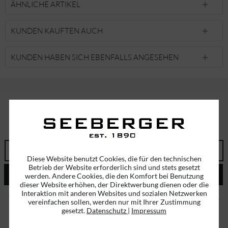
ÄHNLICHE ARTIKEL
KUNDEN KAUFTEN AUCH
KUNDEN HABEN SICH EBENFALLS ANGESEHEN
ABONNIEREN SIE UNSEREN NEWSLETTER!
ERHALTEN SIE EINMALIG EINEN 5 EURO GUTSCHEIN
Diese Website benutzt Cookies, die für den technischen
Betrieb der Website erforderlich sind und stets gesetzt
ABSENDEN
werden. Andere Cookies, die den Komfort bei Benutzung
dieser Website erhöhen, der Direktwerbung dienen oder die
Interaktion mit anderen Websites und sozialen Netzwerken
Ich habe die
Datenschutzbestimmungen
zur Kenntnis genommen.
vereinfachen sollen, werden nur mit Ihrer Zustimmung
gesetzt.
Datenschutz
|
Impressum