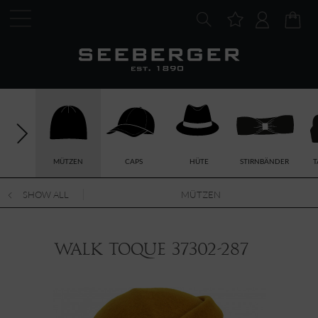
MÜTZEN
CAPS
HÜTE
STIRNBÄNDER
T
SHOW ALL
MÜTZEN
Walk Toque 37302-287