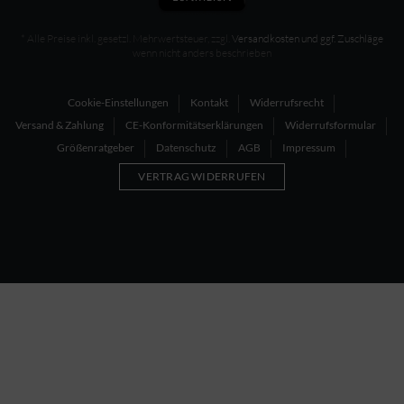
* Alle Preise inkl. gesetzl. Mehrwertsteuer, zzgl.
Versandkosten und ggf. Zuschläge
wenn nicht anders beschrieben
Cookie-Einstellungen
Kontakt
Widerrufsrecht
Versand & Zahlung
CE-Konformitätserklärungen
Widerrufsformular
Größenratgeber
Datenschutz
AGB
Impressum
VERTRAG WIDERRUFEN