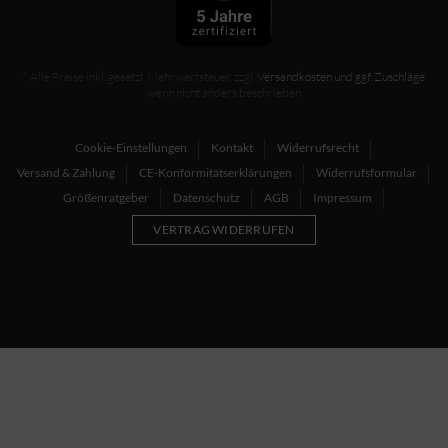
* Alle Preise inkl. gesetzl. Mehrwertsteuer, zzgl.
Versandkosten und ggf. Zuschläge
wenn nicht anders beschrieben
Cookie-Einstellungen
Kontakt
Widerrufsrecht
Versand & Zahlung
CE-Konformitätserklärungen
Widerrufsformular
Größenratgeber
Datenschutz
AGB
Impressum
VERTRAG WIDERRUFEN