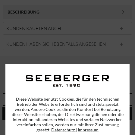
BESCHREIBUNG
KUNDEN KAUFTEN AUCH
KUNDEN HABEN SICH EBENFALLS ANGESEHEN
ABONNIEREN SIE UNSEREN NEWSLETTER!
ERHALTEN SIE EINMALIG EINEN 5 EURO GUTSCHEIN
Diese Website benutzt Cookies, die für den technischen
Betrieb der Website erforderlich sind und stets gesetzt
werden. Andere Cookies, die den Komfort bei Benutzung
ABSENDEN
dieser Website erhöhen, der Direktwerbung dienen oder die
Interaktion mit anderen Websites und sozialen Netzwerken
vereinfachen sollen, werden nur mit Ihrer Zustimmung
Ich habe die
Datenschutzbestimmungen
zur Kenntnis genommen.
gesetzt.
Datenschutz
|
Impressum