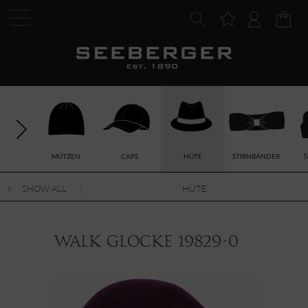
MÜTZEN
CAPS
HÜTE
STIRNBÄNDER
T
SHOW ALL
HÜTE
Walk Glocke 19829-0