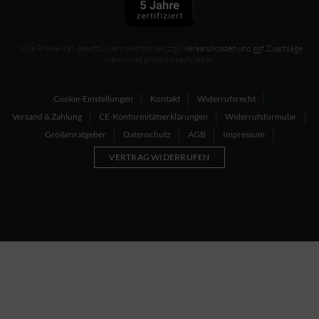
* Alle Preise inkl. gesetzl. Mehrwertsteuer, zzgl.
Versandkosten und ggf. Zuschläge
wenn nicht anders beschrieben
Cookie-Einstellungen
Kontakt
Widerrufsrecht
Versand & Zahlung
CE-Konformitätserklärungen
Widerrufsformular
Größenratgeber
Datenschutz
AGB
Impressum
VERTRAG WIDERRUFEN