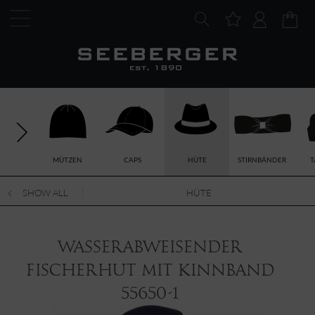
MÜTZEN
CAPS
HÜTE
STIRNBÄNDER
T
SHOW ALL
HÜTE
Wasserabweisender
Fischerhut mit Kinnband
55650-1