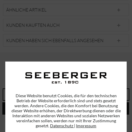
ÄHNLICHE ARTIKEL
KUNDEN KAUFTEN AUCH
KUNDEN HABEN SICH EBENFALLS ANGESEHEN
ABONNIEREN SIE UNSEREN NEWSLETTER!
ERHALTEN SIE EINMALIG EINEN 5 EURO GUTSCHEIN
Diese Website benutzt Cookies, die für den technischen
Betrieb der Website erforderlich sind und stets gesetzt
werden. Andere Cookies, die den Komfort bei Benutzung
ABSENDEN
dieser Website erhöhen, der Direktwerbung dienen oder die
Interaktion mit anderen Websites und sozialen Netzwerken
vereinfachen sollen, werden nur mit Ihrer Zustimmung
Ich habe die
Datenschutzbestimmungen
zur Kenntnis genommen.
gesetzt.
Datenschutz
|
Impressum