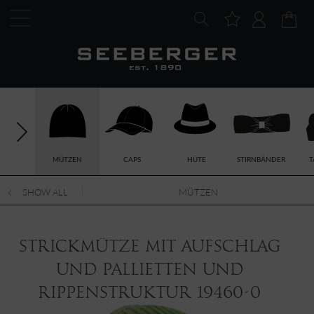
MÜTZEN
CAPS
HÜTE
STIRNBÄNDER
T
SHOW ALL
MÜTZEN
Strickmütze mit Aufschlag
und Pallietten und
Rippenstruktur 19460-0