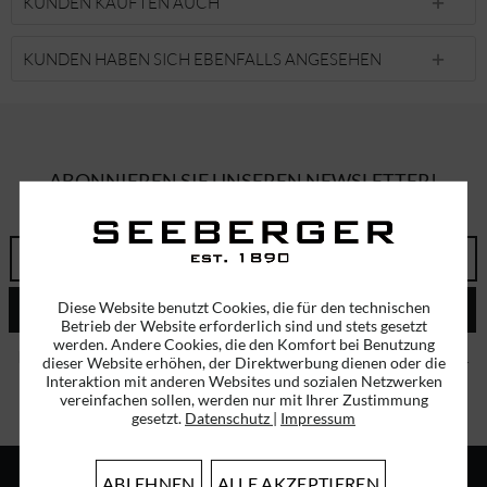
KUNDEN KAUFTEN AUCH
KUNDEN HABEN SICH EBENFALLS ANGESEHEN
ABONNIEREN SIE UNSEREN NEWSLETTER!
ERHALTEN SIE EINMALIG EINEN 5 EURO GUTSCHEIN
Diese Website benutzt Cookies, die für den technischen
ABSENDEN
Betrieb der Website erforderlich sind und stets gesetzt
werden. Andere Cookies, die den Komfort bei Benutzung
Ich habe die
Datenschutzbestimmungen
zur Kenntnis genommen.
dieser Website erhöhen, der Direktwerbung dienen oder die
Interaktion mit anderen Websites und sozialen Netzwerken
vereinfachen sollen, werden nur mit Ihrer Zustimmung
gesetzt.
Datenschutz
|
Impressum
ABLEHNEN
ALLE AKZEPTIEREN