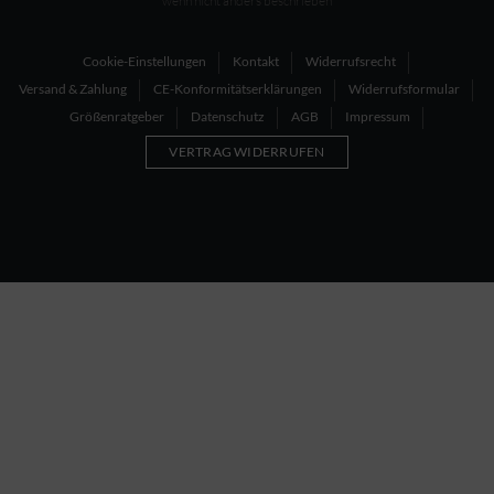
wenn nicht anders beschrieben
Cookie-Einstellungen
Kontakt
Widerrufsrecht
Versand & Zahlung
CE-Konformitätserklärungen
Widerrufsformular
Größenratgeber
Datenschutz
AGB
Impressum
VERTRAG WIDERRUFEN