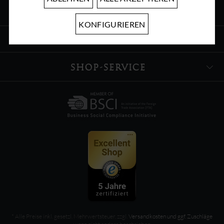
ÜBER UNS
KONFIGURIEREN
INFORMATIONEN
SHOP-SERVICE
* Alle Preise inkl. gesetzl. Mehrwertsteuer, zzgl.
Versandkosten und ggf. Zuschläge