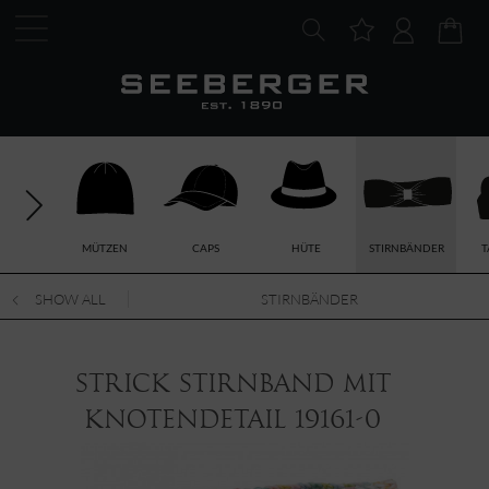
MÜTZEN
CAPS
HÜTE
STIRNBÄNDER
T
SHOW ALL
STIRNBÄNDER
Strick Stirnband mit
Knotendetail 19161-0