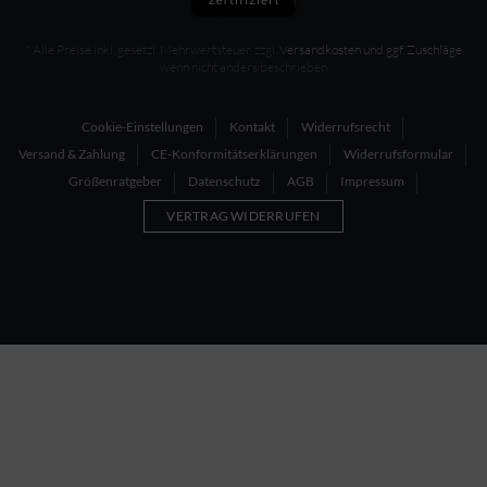
* Alle Preise inkl. gesetzl. Mehrwertsteuer, zzgl.
Versandkosten und ggf. Zuschläge
wenn nicht anders beschrieben
Cookie-Einstellungen
Kontakt
Widerrufsrecht
Versand & Zahlung
CE-Konformitätserklärungen
Widerrufsformular
Größenratgeber
Datenschutz
AGB
Impressum
VERTRAG WIDERRUFEN