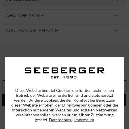
ÄHNLICHE ARTIKEL
KUNDEN KAUFTEN AUCH
ABONNIEREN SIE UNSEREN NEWSLETTER!
ERHALTEN SIE EINMALIG EINEN 5 EURO GUTSCHEIN
Diese Website benutzt Cookies, die für den technischen
Betrieb der Website erforderlich sind und stets gesetzt
ABSENDEN
werden. Andere Cookies, die den Komfort bei Benutzung
dieser Website erhöhen, der Direktwerbung dienen oder die
Interaktion mit anderen Websites und sozialen Netzwerken
Ich habe die
Datenschutzbestimmungen
zur Kenntnis genommen.
vereinfachen sollen, werden nur mit Ihrer Zustimmung
gesetzt.
Datenschutz
|
Impressum