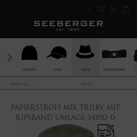
MÜTZEN
CAPS
HÜTE
STIRNBÄNDER
T
SHOW ALL
HÜTE
Papierstroh Mix Trilby mit
Ripsband Umlage 54892-0