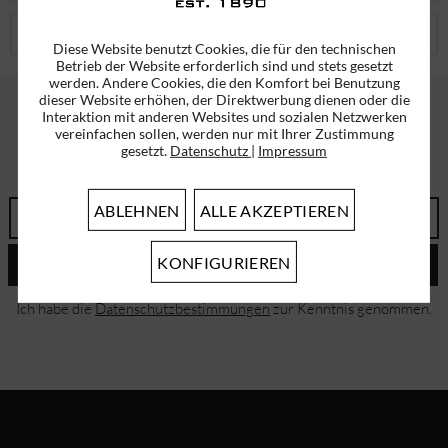
KUNDEN HABEN SICH EBENFALLS ANGESEHEN
Diese Website benutzt Cookies, die für den technischen
Betrieb der Website erforderlich sind und stets gesetzt
werden. Andere Cookies, die den Komfort bei Benutzung
dieser Website erhöhen, der Direktwerbung dienen oder die
Interaktion mit anderen Websites und sozialen Netzwerken
vereinfachen sollen, werden nur mit Ihrer Zustimmung
ABONNIEREN SIE UNSEREN NEWSLETTER!
gesetzt.
Datenschutz
|
Impressum
ERHALTEN SIE EINMALIG EINEN 5 EURO GUTSCHEIN
ABLEHNEN
ALLE AKZEPTIEREN
KONFIGURIEREN
ABSENDEN
Ich habe die
Datenschutzbestimmungen
zur Kenntnis genommen.