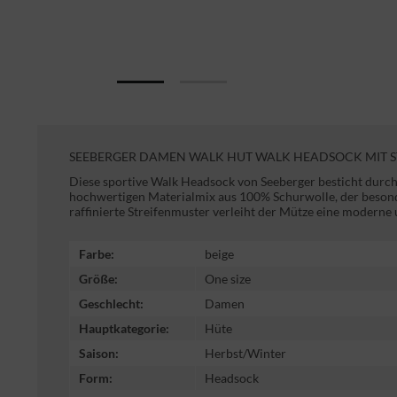
SEEBERGER DAMEN WALK HUT WALK HEADSOCK MIT ST
Diese sportive Walk Headsock von Seeberger besticht durch
hochwertigen Materialmix aus 100% Schurwolle, der beson
raffinierte Streifenmuster verleiht der Mütze eine moderne
Farbe:
beige
Größe:
One size
Geschlecht:
Damen
Hauptkategorie:
Hüte
Saison:
Herbst/Winter
Form:
Headsock