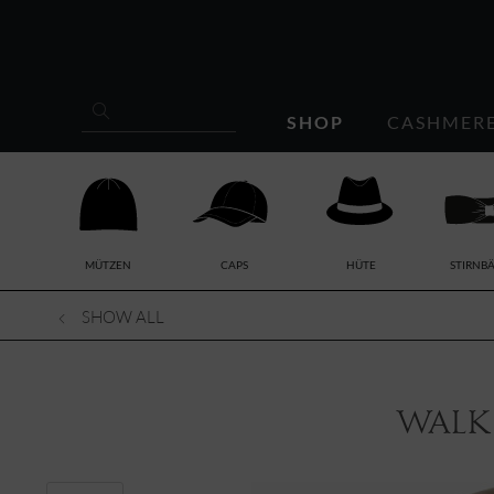
SHOP
CASHMER
MÜTZEN
CAPS
HÜTE
STIRNB
SHOW ALL
Walk