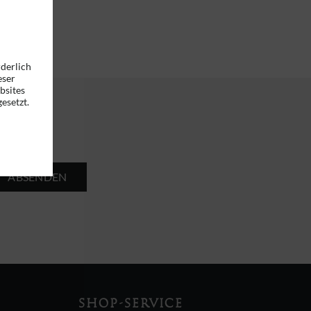
rderlich
eser
bsites
esetzt.
ABSENDEN
SHOP-SERVICE