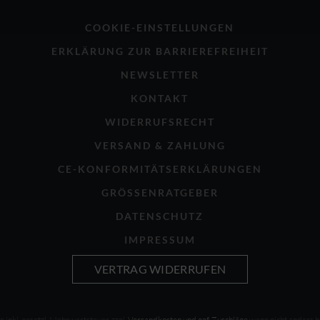
COOKIE-EINSTELLUNGEN
ERKLÄRUNG ZUR BARRIEREFREIHEIT
NEWSLETTER
KONTAKT
WIDERRUFSRECHT
VERSAND & ZAHLUNG
CE-KONFORMITÄTSERKLÄRUNGEN
GRÖSSENRATGEBER
DATENSCHUTZ
IMPRESSUM
VERTRAG WIDERRUFEN
se inkl. gesetzl. Mehrwertsteuer, zzgl.
Versandkosten und ggf. Zuschläge
wenn nicht anders 