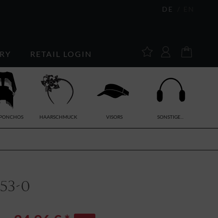
DE
EN
RY
RETAIL LOGIN
/PONCHOS
HAARSCHMUCK
VISORS
SONSTIGE...
53-0