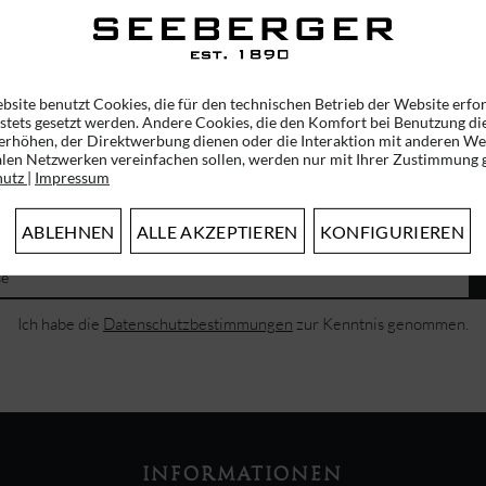
bsite benutzt Cookies, die für den technischen Betrieb der Website erfo
 stets gesetzt werden. Andere Cookies, die den Komfort bei Benutzung di
erhöhen, der Direktwerbung dienen oder die Interaktion mit anderen We
alen Netzwerken vereinfachen sollen, werden nur mit Ihrer Zustimmung g
hutz
|
Impressum
ABONNIEREN SIE UNSEREN NEWSLETTER!
ERHALTEN SIE EINMALIG EINEN 5 EURO GUTSCHEIN
ABLEHNEN
ALLE AKZEPTIEREN
KONFIGURIEREN
Ich habe die
Datenschutzbestimmungen
zur Kenntnis genommen.
INFORMATIONEN