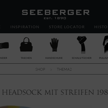
E
INSPIRATION
STORE LOCATOR
HISTO
ÄNDER
TASCHEN
HANDSCHUHE
SCHALS/TÜCHER
PULLIS
SHOP
THEMA2
 Headsock mit Streifen 198