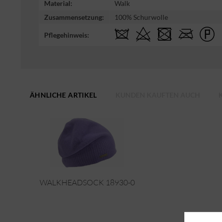
Material:
Walk
Zusammensetzung:
100% Schurwolle
Pflegehinweis:
ÄHNLICHE ARTIKEL
KUNDEN KAUFTEN AUCH
WALKHEADSOCK 18930-0