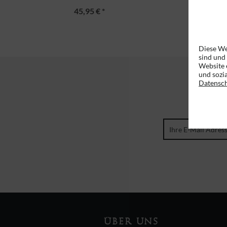
45,95 € *
Diese We
sind und
Website 
und sozi
Datensc
ÜBER UNS