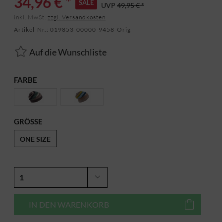
34,96 € *
SALE
UVP
49,95 € *
inkl. MwSt.
zzgl. Versandkosten
Artikel-Nr.:
019853-00000-9458-Orig
Auf die Wunschliste
FARBE
GRÖSSE
ONE SIZE
IN DEN
WARENKORB