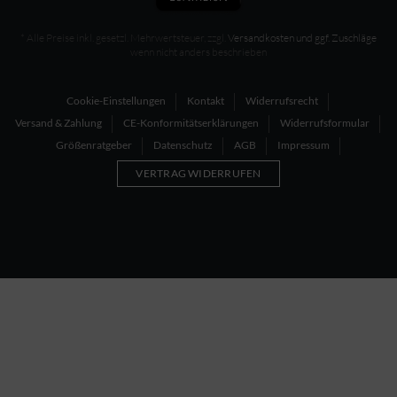
* Alle Preise inkl. gesetzl. Mehrwertsteuer, zzgl.
Versandkosten und ggf. Zuschläge
wenn nicht anders beschrieben
Cookie-Einstellungen
Kontakt
Widerrufsrecht
Versand & Zahlung
CE-Konformitätserklärungen
Widerrufsformular
Größenratgeber
Datenschutz
AGB
Impressum
VERTRAG WIDERRUFEN