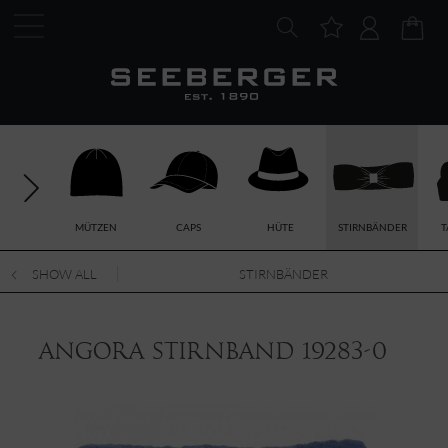
MÜTZEN
CAPS
HÜTE
STIRNBÄNDER
T
SHOW ALL
STIRNBÄNDER
Angora Stirnband 19283-0