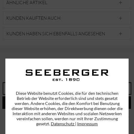
ÄHNLICHE ARTIKEL
KUNDEN KAUFTEN AUCH
KUNDEN HABEN SICH EBENFALLS ANGESEHEN
ABONNIEREN SIE UNSEREN NEWSLETTER!
ERHALTEN SIE EINMALIG EINEN 5 EURO GUTSCHEIN
Diese Website benutzt Cookies, die für den technischen
Betrieb der Website erforderlich sind und stets gesetzt
ABSENDEN
werden. Andere Cookies, die den Komfort bei Benutzung
dieser Website erhöhen, der Direktwerbung dienen oder die
Interaktion mit anderen Websites und sozialen Netzwerken
Ich habe die
Datenschutzbestimmungen
zur Kenntnis genommen.
vereinfachen sollen, werden nur mit Ihrer Zustimmung
gesetzt.
Datenschutz
|
Impressum