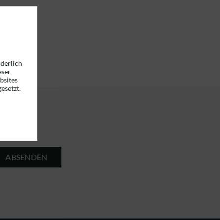
rderlich
eser
bsites
esetzt.
ABSENDEN