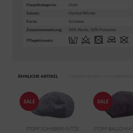
Hauptkategorie:
Hüte
Saison:
Herbst/Winter
Form:
Schieber
Zusammensetzung:
50% Wolle, 50% Polyester
Pflegehinweis:
ÄHNLICHE ARTIKEL
KUNDEN HABEN SICH EBENFAL
SALE
SALE
STOFF SCHIEBERMÜTZE
STOFF BALLONMÜ