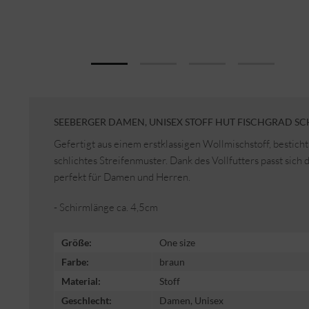
SEEBERGER DAMEN, UNISEX STOFF HUT FISCHGRAD SC
Gefertigt aus einem erstklassigen Wollmischstoff, bestic
schlichtes Streifenmuster. Dank des Vollfutters passt sic
perfekt für Damen und Herren.
- Schirmlänge ca. 4,5cm
Größe:
One size
Farbe:
braun
Material:
Stoff
Geschlecht:
Damen, Unisex