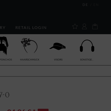
DE
EN
RY
RETAIL LOGIN
/PONCHOS
HAARSCHMUCK
VISORS
SONSTIGE...
7-0