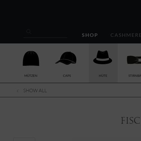
SHOP
CASHMER
MÜTZEN
CAPS
HÜTE
STIRNB
SHOW ALL
Fis