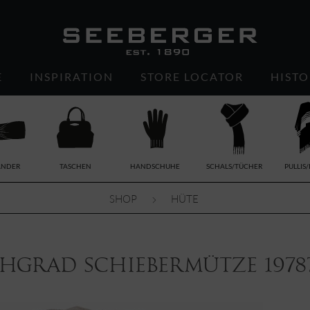
E
INSPIRATION
STORE LOCATOR
HISTO
ÄNDER
TASCHEN
HANDSCHUHE
SCHALS/TÜCHER
PULLIS
SHOP
HÜTE
chgrad Schiebermütze 1978