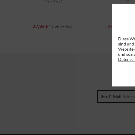
19735-0
0
27,96 € *
27,96 € *
UVP
39,95 € *
UVP
Diese We
sind und
Website 
und sozi
Datensc