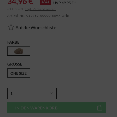
34,96 € *
SALE
UVP
49,95 € *
inkl. MwSt.
zzgl. Versandkosten
Artikel-Nr.:
019787-00000-8897-Orig
Auf die Wunschliste
FARBE
GRÖSSE
ONE SIZE
IN DEN
WARENKORB