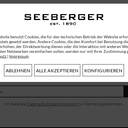
39,95 € *
bsite benutzt Cookies, die für den technischen Betrieb der Website erfo
 stets gesetzt werden. Andere Cookies, die den Komfort bei Benutzung di
erhöhen, der Direktwerbung dienen oder die Interaktion mit anderen We
alen Netzwerken vereinfachen sollen, werden nur mit Ihrer Zustimmung g
hutz
|
Impressum
ABLEHNEN
ALLE AKZEPTIEREN
KONFIGURIEREN
ABONNIEREN SIE UNSEREN NEWSLETTER!
ERHALTEN SIE EINMALIG EINEN 5 EURO GUTSCHEIN
Ich habe die
Datenschutzbestimmungen
zur Kenntnis genommen.