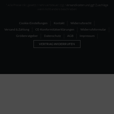
* Alle Preise inkl. gesetzl. Mehrwertsteuer, zzgl.
Versandkosten und ggf. Zuschläge
wenn nicht anders beschrieben
Cookie-Einstellungen
Kontakt
Widerrufsrecht
Versand & Zahlung
CE-Konformitätserklärungen
Widerrufsformular
Größenratgeber
Datenschutz
AGB
Impressum
VERTRAG WIDERRUFEN