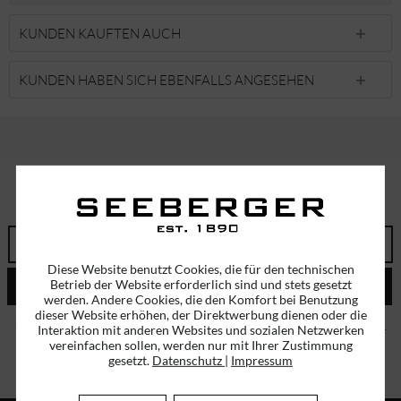
KUNDEN KAUFTEN AUCH
KUNDEN HABEN SICH EBENFALLS ANGESEHEN
ABONNIEREN SIE UNSEREN NEWSLETTER!
ERHALTEN SIE EINMALIG EINEN 5 EURO GUTSCHEIN
Diese Website benutzt Cookies, die für den technischen
Betrieb der Website erforderlich sind und stets gesetzt
ABSENDEN
werden. Andere Cookies, die den Komfort bei Benutzung
dieser Website erhöhen, der Direktwerbung dienen oder die
Ich habe die
Datenschutzbestimmungen
zur Kenntnis genommen.
Interaktion mit anderen Websites und sozialen Netzwerken
vereinfachen sollen, werden nur mit Ihrer Zustimmung
gesetzt.
Datenschutz
|
Impressum