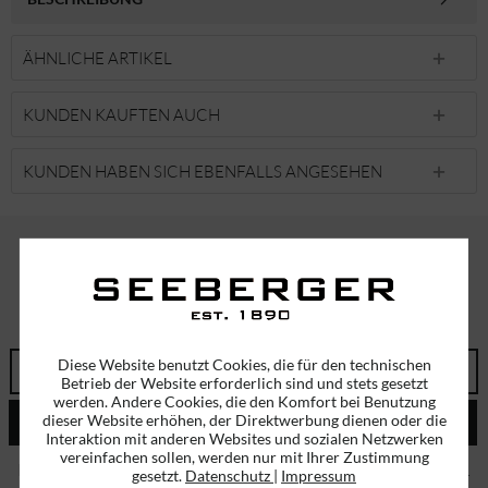
ÄHNLICHE ARTIKEL
KUNDEN KAUFTEN AUCH
KUNDEN HABEN SICH EBENFALLS ANGESEHEN
ABONNIEREN SIE UNSEREN NEWSLETTER!
ERHALTEN SIE EINMALIG EINEN 5 EURO GUTSCHEIN
Diese Website benutzt Cookies, die für den technischen
Betrieb der Website erforderlich sind und stets gesetzt
werden. Andere Cookies, die den Komfort bei Benutzung
dieser Website erhöhen, der Direktwerbung dienen oder die
ABSENDEN
Interaktion mit anderen Websites und sozialen Netzwerken
vereinfachen sollen, werden nur mit Ihrer Zustimmung
Ich habe die
Datenschutzbestimmungen
zur Kenntnis genommen.
gesetzt.
Datenschutz
|
Impressum