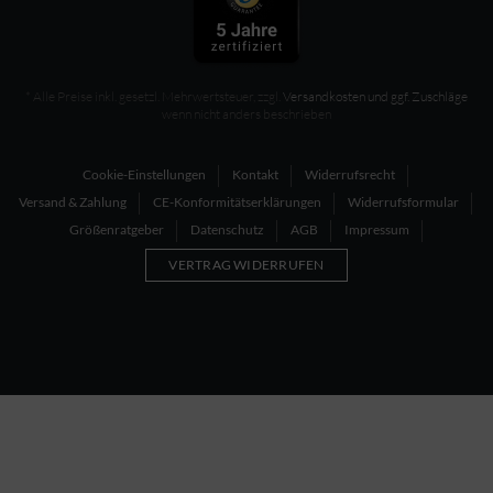
* Alle Preise inkl. gesetzl. Mehrwertsteuer, zzgl.
Versandkosten und ggf. Zuschläge
wenn nicht anders beschrieben
Cookie-Einstellungen
Kontakt
Widerrufsrecht
Versand & Zahlung
CE-Konformitätserklärungen
Widerrufsformular
Größenratgeber
Datenschutz
AGB
Impressum
VERTRAG WIDERRUFEN