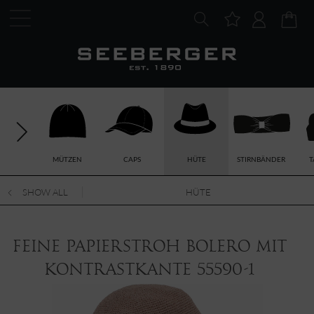
MÜTZEN
CAPS
HÜTE
STIRNBÄNDER
T
SHOW ALL
HÜTE
feine Papierstroh Bolero mit
Kontrastkante 55590-1