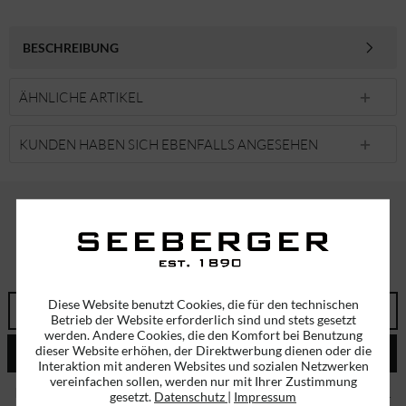
BESCHREIBUNG
ÄHNLICHE ARTIKEL
KUNDEN HABEN SICH EBENFALLS ANGESEHEN
ABONNIEREN SIE UNSEREN NEWSLETTER!
ERHALTEN SIE EINMALIG EINEN 5 EURO GUTSCHEIN
Diese Website benutzt Cookies, die für den technischen
Betrieb der Website erforderlich sind und stets gesetzt
werden. Andere Cookies, die den Komfort bei Benutzung
dieser Website erhöhen, der Direktwerbung dienen oder die
ABSENDEN
Interaktion mit anderen Websites und sozialen Netzwerken
vereinfachen sollen, werden nur mit Ihrer Zustimmung
Ich habe die
Datenschutzbestimmungen
zur Kenntnis genommen.
gesetzt.
Datenschutz
|
Impressum