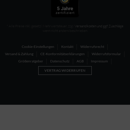
* Alle Preise inkl. gesetzl. Mehrwertsteuer, zzgl.
Versandkosten und ggf. Zuschläge
wenn nicht anders beschrieben
Cookie-Einstellungen
Kontakt
Widerrufsrecht
Versand & Zahlung
CE-Konformitätserklärungen
Widerrufsformular
Größenratgeber
Datenschutz
AGB
Impressum
VERTRAG WIDERRUFEN