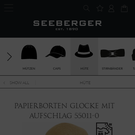
MÜTZEN
CAPS
HÜTE
STIRNBÄNDER
T
SHOW ALL
HÜTE
Papierborten Glocke mit
Aufschlag 55011-0