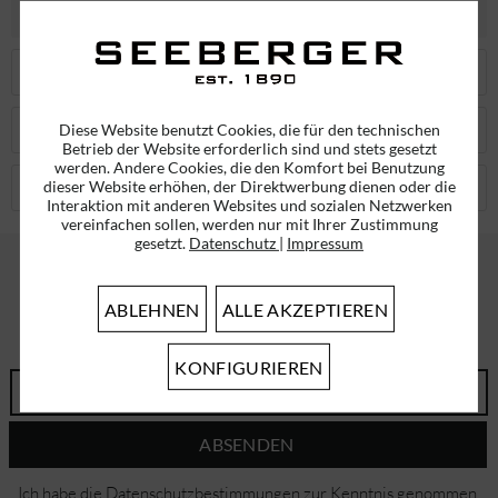
BESCHREIBUNG
ÄHNLICHE ARTIKEL
Diese Website benutzt Cookies, die für den technischen
KUNDEN KAUFTEN AUCH
Betrieb der Website erforderlich sind und stets gesetzt
werden. Andere Cookies, die den Komfort bei Benutzung
dieser Website erhöhen, der Direktwerbung dienen oder die
KUNDEN HABEN SICH EBENFALLS ANGESEHEN
Interaktion mit anderen Websites und sozialen Netzwerken
vereinfachen sollen, werden nur mit Ihrer Zustimmung
gesetzt.
Datenschutz
|
Impressum
ABLEHNEN
ALLE AKZEPTIEREN
ABONNIEREN SIE UNSEREN NEWSLETTER!
ERHALTEN SIE EINMALIG EINEN 5 EURO GUTSCHEIN
KONFIGURIEREN
ABSENDEN
Ich habe die
Datenschutzbestimmungen
zur Kenntnis genommen.