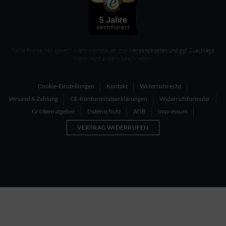
* Alle Preise inkl. gesetzl. Mehrwertsteuer, zzgl.
Versandkosten und ggf. Zuschläge
wenn nicht anders beschrieben
Cookie-Einstellungen
Kontakt
Widerrufsrecht
Versand & Zahlung
CE-Konformitätserklärungen
Widerrufsformular
Größenratgeber
Datenschutz
AGB
Impressum
VERTRAG WIDERRUFEN