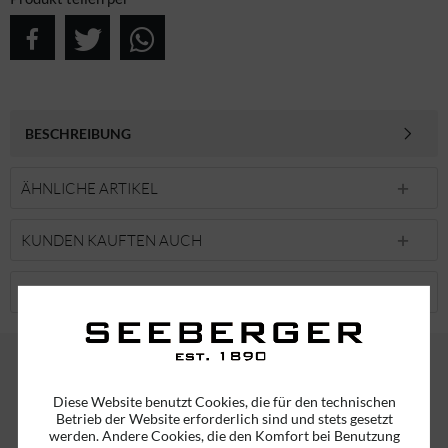
BESCHREIBUNG
ÄHNLICHE ARTIKEL
KUNDEN KAUFTEN AUCH
KUNDEN HABEN SICH EBENFALLS ANGESEHEN
ABONNIEREN SIE UNSEREN NEWSLETTER!
Diese Website benutzt Cookies, die für den technischen
Betrieb der Website erforderlich sind und stets gesetzt
ERHALTEN SIE EINMALIG EINEN 5 EURO GUTSCHEIN
werden. Andere Cookies, die den Komfort bei Benutzung