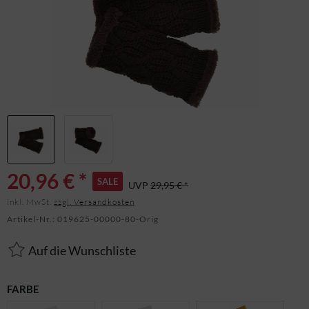
20,96 € *
SALE
UVP
29,95 € *
inkl. MwSt.
zzgl. Versandkosten
Artikel-Nr.:
019625-00000-80-Orig
Auf die Wunschliste
FARBE