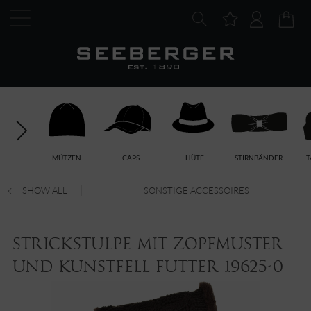
MÜTZEN
CAPS
HÜTE
STIRNBÄNDER
T
SHOW ALL
SONSTIGE ACCESSOIRES
Strickstulpe mit Zopfmuster
und Kunstfell Futter 19625-0