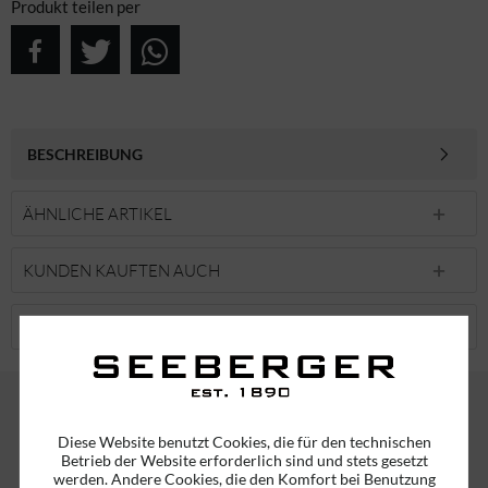
Produkt teilen per
BESCHREIBUNG
ÄHNLICHE ARTIKEL
KUNDEN KAUFTEN AUCH
KUNDEN HABEN SICH EBENFALLS ANGESEHEN
Diese Website benutzt Cookies, die für den technischen
ABONNIEREN SIE UNSEREN NEWSLETTER!
Betrieb der Website erforderlich sind und stets gesetzt
ERHALTEN SIE EINMALIG EINEN 5 EURO GUTSCHEIN
werden. Andere Cookies, die den Komfort bei Benutzung