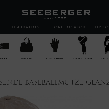
E
INSPIRATION
STORE LOCATOR
HISTO
ÄNDER
TASCHEN
HANDSCHUHE
SCHALS/TÜCHER
PULLIS
sende Baseballmütze glänz