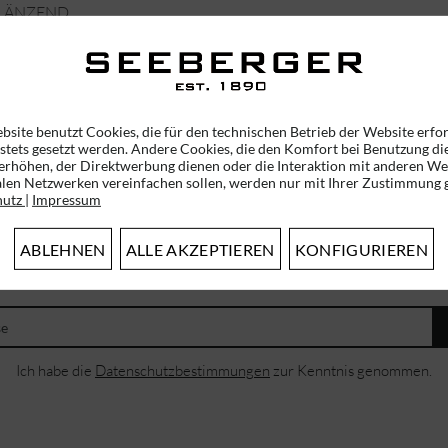
GLÄNZEND
0
49,95 € *
bsite benutzt Cookies, die für den technischen Betrieb der Website erfo
 stets gesetzt werden. Andere Cookies, die den Komfort bei Benutzung di
erhöhen, der Direktwerbung dienen oder die Interaktion mit anderen We
alen Netzwerken vereinfachen sollen, werden nur mit Ihrer Zustimmung g
hutz
|
Impressum
ABLEHNEN
ALLE AKZEPTIEREN
KONFIGURIEREN
ABONNIEREN SIE UNSEREN NEWSLETTER!
ERHALTEN SIE EINMALIG EINEN 5 EURO GUTSCHEIN
Ich habe die
Datenschutzbestimmungen
zur Kenntnis genommen.