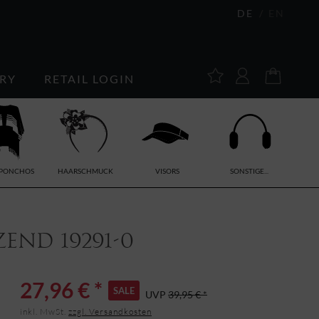
DE
EN
RY
RETAIL LOGIN
/PONCHOS
HAARSCHMUCK
VISORS
SONSTIGE...
end 19291-0
27,96 € *
SALE
UVP
39,95 € *
inkl. MwSt.
zzgl. Versandkosten