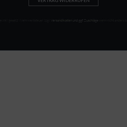
VERTRAG WIDERRUFEN
se inkl. gesetzl. Mehrwertsteuer, zzgl.
Versandkosten und ggf. Zuschläge
wenn nicht anders 