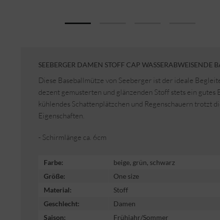
SEEBERGER DAMEN STOFF CAP WASSERABWEISENDE B
Diese Baseballmütze von Seeberger ist der ideale Begleite
dezent gemusterten und glänzenden Stoff stets ein gutes 
kühlendes Schattenplätzchen und Regenschauern trotzt 
Eigenschaften.
- Schirmlänge ca. 6cm
Farbe:
beige, grün, schwarz
Größe:
One size
Material:
Stoff
Geschlecht:
Damen
Saison:
Frühjahr/Sommer