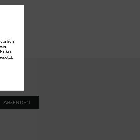
rderlich
eser
bsites
esetzt.
ABSENDEN