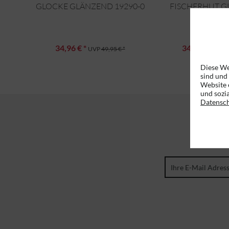
GLOCKE GLÄNZEND 19290-0
FISCHERHUT 
19289-
34,96 € *
34,96 € *
UVP
49,95 € *
UVP
Diese We
sind und
Website 
und sozi
Datensc