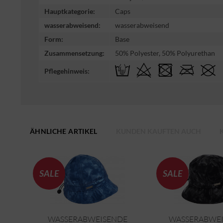
Hauptkategorie:
Caps
wasserabweisend:
wasserabweisend
Form:
Base
Zusammensetzung:
50% Polyester, 50% Polyurethan
Pflegehinweis:
ÄHNLICHE ARTIKEL
KUNDEN KAUFTEN AUCH
SALE
SALE
WASSERABWEISENDE
WASSERABWE