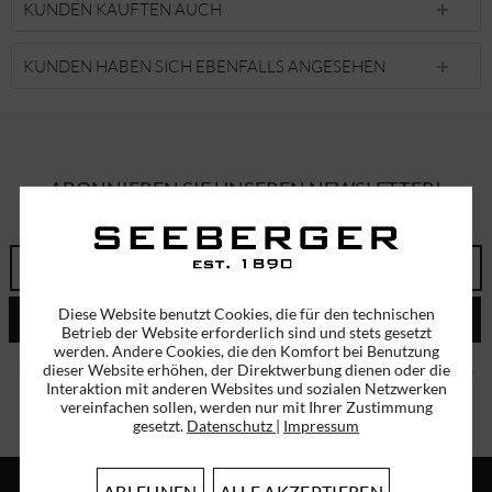
KUNDEN KAUFTEN AUCH
KUNDEN HABEN SICH EBENFALLS ANGESEHEN
ABONNIEREN SIE UNSEREN NEWSLETTER!
ERHALTEN SIE EINMALIG EINEN 5 EURO GUTSCHEIN
Diese Website benutzt Cookies, die für den technischen
ABSENDEN
Betrieb der Website erforderlich sind und stets gesetzt
werden. Andere Cookies, die den Komfort bei Benutzung
Ich habe die
Datenschutzbestimmungen
zur Kenntnis genommen.
dieser Website erhöhen, der Direktwerbung dienen oder die
Interaktion mit anderen Websites und sozialen Netzwerken
vereinfachen sollen, werden nur mit Ihrer Zustimmung
gesetzt.
Datenschutz
|
Impressum
ABLEHNEN
ALLE AKZEPTIEREN