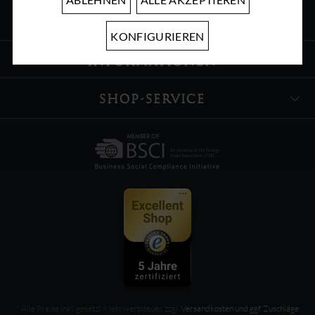
ÜBER UNS
KONFIGURIEREN
INFORMATIONEN
SHOP-SERVICE
* Alle Preise inkl. gesetzl. Mehrwertsteuer, zzgl.
Versandkosten und ggf. Zuschläge