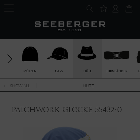
MÜTZEN
CAPS
HÜTE
STIRNBÄNDER
T
SHOW ALL
HÜTE
Patchwork Glocke 55432-0