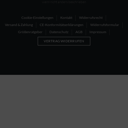
wenn nicht anders beschrieben
Cookie-Einstellungen
Kontakt
Widerrufsrecht
Versand & Zahlung
CE-Konformitätserklärungen
Widerrufsformular
Größenratgeber
Datenschutz
AGB
Impressum
VERTRAG WIDERRUFEN