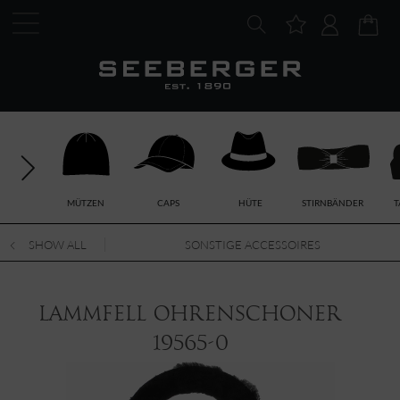
MÜTZEN
CAPS
HÜTE
STIRNBÄNDER
T
SHOW ALL
SONSTIGE ACCESSOIRES
Lammfell Ohrenschoner
19565-0