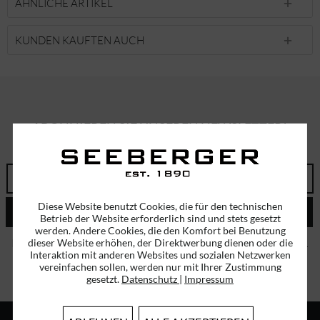
ÄHNLICHE ARTIKEL
KUNDEN KAUFTEN AUCH
ABONNIEREN SIE UNSEREN NEWSLETTER!
ERHALTEN SIE EINMALIG EINEN 5 EURO GUTSCHEIN
Diese Website benutzt Cookies, die für den technischen
ABSENDEN
Betrieb der Website erforderlich sind und stets gesetzt
werden. Andere Cookies, die den Komfort bei Benutzung
Ich habe die
Datenschutzbestimmungen
zur Kenntnis genommen.
dieser Website erhöhen, der Direktwerbung dienen oder die
Interaktion mit anderen Websites und sozialen Netzwerken
vereinfachen sollen, werden nur mit Ihrer Zustimmung
gesetzt.
Datenschutz
|
Impressum