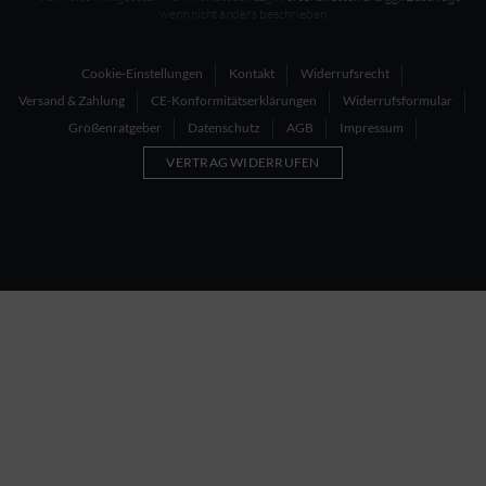
wenn nicht anders beschrieben
Cookie-Einstellungen
Kontakt
Widerrufsrecht
Versand & Zahlung
CE-Konformitätserklärungen
Widerrufsformular
Größenratgeber
Datenschutz
AGB
Impressum
VERTRAG WIDERRUFEN