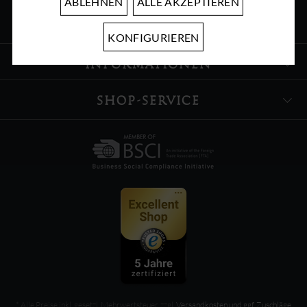
ABLEHNEN
ALLE AKZEPTIEREN
ÜBER UNS
KONFIGURIEREN
INFORMATIONEN
SHOP-SERVICE
* Alle Preise inkl. gesetzl. Mehrwertsteuer, zzgl.
Versandkosten und ggf. Zuschläge