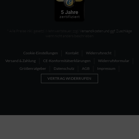
* Alle Preise inkl. gesetzl. Mehrwertsteuer, zzgl.
Versandkosten und ggf. Zuschläge
wenn nicht anders beschrieben
Cookie-Einstellungen
Kontakt
Widerrufsrecht
Versand & Zahlung
CE-Konformitätserklärungen
Widerrufsformular
Größenratgeber
Datenschutz
AGB
Impressum
VERTRAG WIDERRUFEN