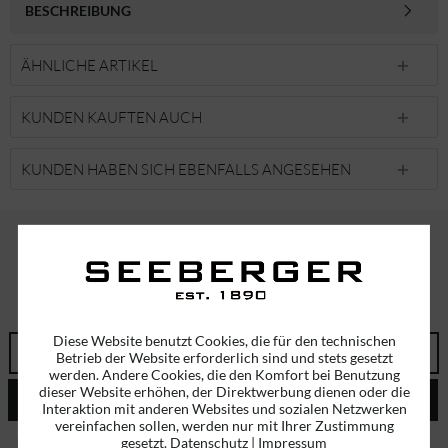
BESCHREIBUNG
ÄHNLICHE ARTIKEL
KUNDEN KAUFTEN AUCH
KUNDEN HABEN SICH EBENFALLS ANGESEHEN
ABONNIEREN SIE UNSEREN NEWSLETTER!
ERHALTEN SIE EINMALIG EINEN 5 EURO GUTSCHEIN
Diese Website benutzt Cookies, die für den technischen
Betrieb der Website erforderlich sind und stets gesetzt
werden. Andere Cookies, die den Komfort bei Benutzung
dieser Website erhöhen, der Direktwerbung dienen oder die
ABSENDEN
Interaktion mit anderen Websites und sozialen Netzwerken
vereinfachen sollen, werden nur mit Ihrer Zustimmung
gesetzt.
Datenschutz
|
Impressum
Ich habe die
Datenschutzbestimmungen
zur Kenntnis genommen.