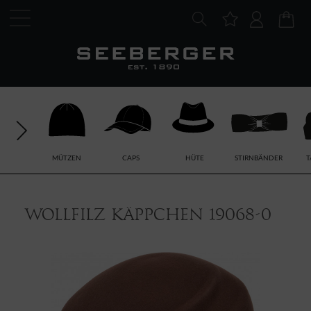
MÜTZEN
CAPS
HÜTE
STIRNBÄNDER
T
Wollfilz Käppchen 19068-0